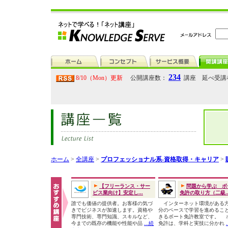
234
8/10（Mon）更新
公開講座数：
講座 延べ受講
ホーム
>
全講座
>
プロフェッショナル系-資格取得・キャリア
>
【フリーランス・サー
問題から学ぶ ボ
ビス業向け】安定し...
免許の取り方（二級..
誰でも価値の提供者。お客様の気づ
インターネット環境がある
きでビジネスが加速します。資格や
分のペースで学習を進めるこ
専門技術、専門知識、スキルなど、
きるボート免許教室です。 
今までの既存の機能や性能や品
...続
免許は、学科と実技に分かれ