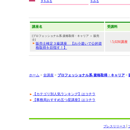
きをみる
をみる
講座名
受講料
[プロフェッショナル系-資格取得・キャリア ＞ 販売
士]
\ 5,028/講座
販売士検定３級講座 【お小遣いで公的資
格取得を目指す！】
ホーム
>
全講座
>
プロフェッショナル系-資格取得・キャリア
>
【カテゴリ別人気ランキング】はコチラ
【事務局おすすめ五つ星講座】はコチラ
プレスリリース
│