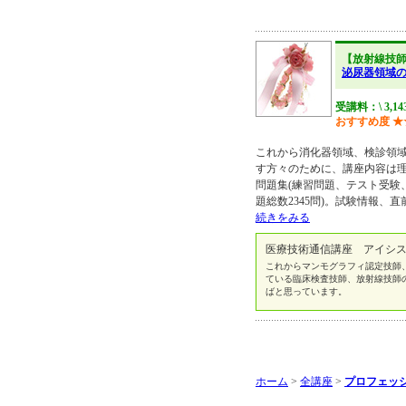
【放射線技
泌尿器領域
受講料：\ 3,14
おすすめ度
★
これから消化器領域、検診領
す方々のために、講座内容は
問題集(練習問題、テスト受験
題総数2345問)。試験情報、
続きをみる
医療技術通信講座 アイシス N
これからマンモグラフィ認定技師
ている臨床検査技師、放射線技師
ばと思っています。
ホーム
>
全講座
>
プロフェッ