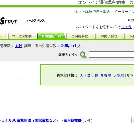
オンライン通信講座/教室 -
ネット講座で自分磨き！イーラーニ
パスワードをお忘れの方は
コチラ
234
300,351
講座数：
講座 延べ受講者数：
人
表示並び替え
[
カテゴリ順
|
新着順
|
人気順
| 受講
ショナル系-資格取得（国家資格など）
>
放射線技師
( 2 件)