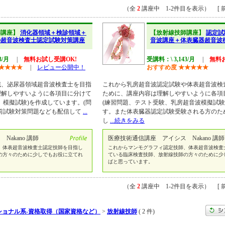
（全
2
講座中 1-2件目を表示） [ 前
師講座】
消化器領域＋検診領域＋
【放射線技師講座】
認定試
の超音波検査士認定試験対策講座
音波講座＋体表臓器超音波
3/月
|
無料お試し受講OK!
受講料：\ 3,143/月
|
無料
★
★
★
★
|
レビュー公開中！
おすすめ度
★
★
★
★
★
域、泌尿器領域超音波検査士を目指
これから乳房超音波認定試験や体表超音波検
理解しやすいように各項目に分けて
ために、講座内容は理解しやすいように各項
、模擬試験)を作成しています。(問
(練習問題、テスト受験、乳房超音波模擬試験
直前試験対策問題なども配信して
...
す。また体表臓器認定試験受験される方のた
し
...続きをみる
akano 講師
医療技術通信講座 アイシス Nakano 講師
、体表超音波検査士認定技師を目指し
これからマンモグラフィ認定技師、体表超音波検査
の方々のために少しでもお役に立てれ
ている臨床検査技師、放射線技師の方々のために少
ばと思っています。
（全
2
講座中 1-2件目を表示） [ 前
ショナル系-資格取得（国家資格など）
>
放射線技師
( 2 件)