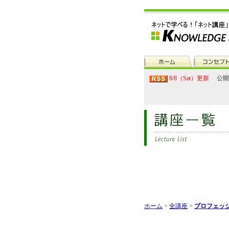
8/8（Sat）更新
公開
ホーム
>
全講座
>
プロフェッ