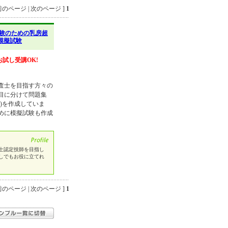
のページ | 次のページ ]
1
験のための乳房超
模擬試験
お試し受講OK!
査士を目指す方々の
目に分けて問題集
)を作成していま
めに模擬試験も作成
士認定技師を目指し
しでもお役に立てれ
のページ | 次のページ ]
1