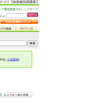
 カテゴリ【放射線技師講座】
ング通信講座のナレッジサーブ
料順 |
公認講座
]