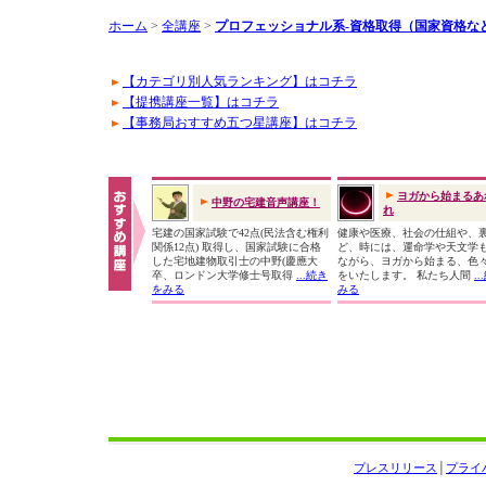
ホーム
>
全講座
>
プロフェッショナル系-資格取得（国家資格な
【カテゴリ別人気ランキング】はコチラ
【提携講座一覧】はコチラ
【事務局おすすめ五つ星講座】はコチラ
ヨガから始まるあ
中野の宅建音声講座！
れ
宅建の国家試験で42点(民法含む権利
健康や医療、社会の仕組や、
関係12点) 取得し、国家試験に合格
ど、時には、運命学や天文学
した宅地建物取引士の中野(慶應大
ながら、ヨガから始まる、色
卒、ロンドン大学修士号取得
...続き
をいたします。 私たち人間
.
をみる
みる
プレスリリース
│
プライ