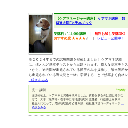
【ケアマネージャー講座】
ケアマネ講座 類
似過去問〇×千本ノック
受講料：\ 11,000/講座
|
無料お試し受講OK!
おすすめ度
★
★
★
★
☆
|
レビュー公開中！
※２０２４年までの試験問題を登載しました！ ケアマネ試験
は、ほとんど基本テキストから出題されます。膨大な基本テキス
トから、過去問が出題されている箇所のみを抜粋し、該当箇所か
ら出題されている過去問と一緒に学習することで効率よく合格レ
...続きをみる
光一 講師
介護福祉士、ケアマネと資格を取りました。資格を取るのは割と好きな
方で、大学（法学部）在学中に宅地建物取引主任者、行政書士を取り、
社会人になって、危険物取扱者乙種四類、福祉住環境コーディネータ
...
続きをみる