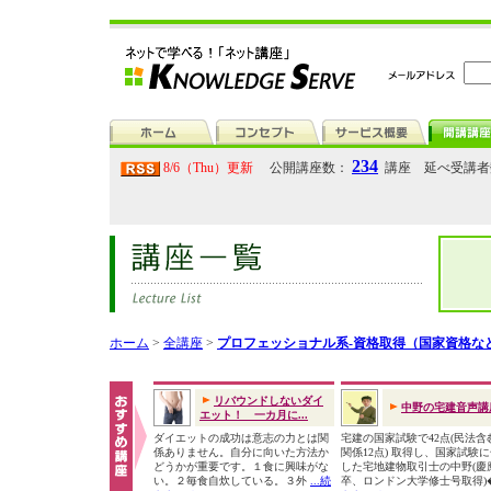
234
8/6（Thu）更新
公開講座数：
講座 延べ受講
ホーム
>
全講座
>
プロフェッショナル系-資格取得（国家資格な
リバウンドしないダイ
中野の宅建音声講
エット！ 一カ月に...
ダイエットの成功は意志の力とは関
宅建の国家試験で42点(民法含
係ありません。自分に向いた方法か
関係12点) 取得し、国家試験
どうかが重要です。１食に興味がな
した宅地建物取引士の中野(慶
い。２毎食自炊している。３外
...続
卒、ロンドン大学修士号取得)