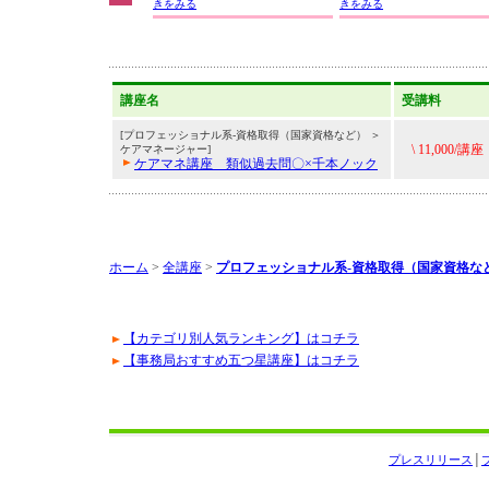
きをみる
きをみる
講座名
受講料
[プロフェッショナル系-資格取得（国家資格など） ＞
\ 11,000/講座
ケアマネージャー]
ケアマネ講座 類似過去問〇×千本ノック
ホーム
>
全講座
>
プロフェッショナル系-資格取得（国家資格な
【カテゴリ別人気ランキング】はコチラ
【事務局おすすめ五つ星講座】はコチラ
プレスリリース
│