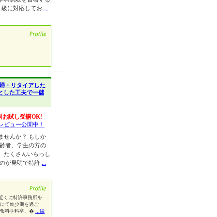
に１級に対応してお
...
婦・リタイアした
とした工夫で一儲
料お試し受講OK!
レビュー公開中！
ませんか？ もしか
高齢者、学生の方の
、たくさんいらっし
ものが発明で特許
...
近くに特許事務所を
市にて幼少期を過ご
情報科学科卒、�
...続