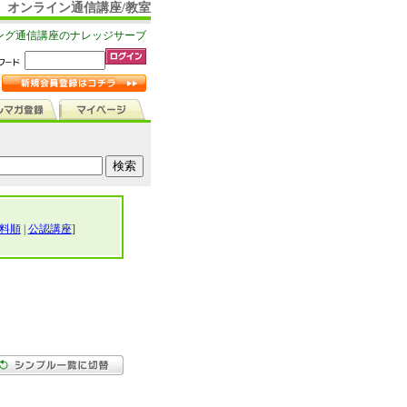
オンライン通信講座/教室
ング通信講座のナレッジサーブ
料順
|
公認講座
]