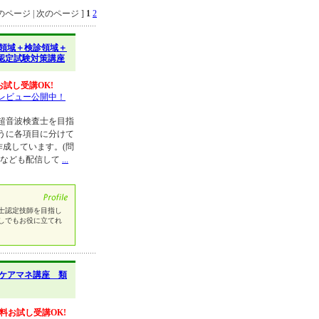
ページ | 次のページ ]
1
2
領域＋検診領域＋
認定試験対策講座
お試し受講OK!
レビュー公開中！
超音波検査士を目指
うに各項目に分けて
作成しています。(問
題なども配信して
...
士認定技師を目指し
しでもお役に立てれ
ケアマネ講座 類
料お試し受講OK!