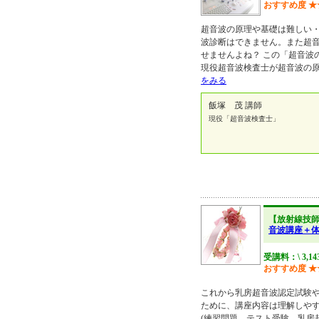
おすすめ度
★
超音波の原理や基礎は難しい・
波診断はできません。また超
せませんよね？ この「超音波
現役超音波検査士が超音波の
をみる
飯塚 茂 講師
現役「超音波検査士」
【放射線技
音波講座＋
受講料：\ 3,14
おすすめ度
★
これから乳房超音波認定試験
ために、講座内容は理解しや
(練習問題、テスト受験、乳房