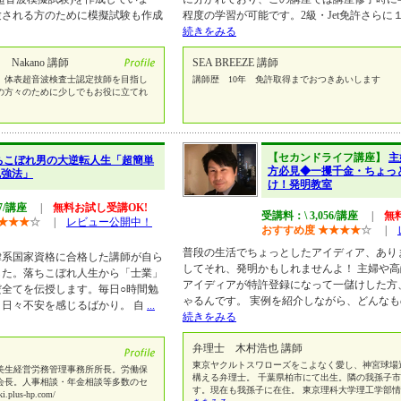
験される方のために模擬試験も作成
程度の学習が可能です。2級・Jet免許さら
続きをみる
akano 講師
SEA BREEZE 講師
、体表超音波検査士認定技師を目指し
講師歴 10年 免許取得までおつきあいします
の方々のために少しでもお役に立てれ
【セカンドライフ講座】
主
ちこぼれ男の大逆転人生「超簡単
方必見◆一攫千金・ちょっ
勉強法」
け！発明教室
37/講座
|
無料お試し受講OK!
受講料：\ 3,056/講座
|
無
★
★
★
☆
|
レビュー公開中！
おすすめ度
★
★
★
★
☆
|
普段の生活でちょっとしたアイディア、あり
律系国家資格に合格した講師が自ら
してそれ、発明かもしれませんよ！ 主婦や
した。落ちこぼれ人生から「士業」
アイディアが特許登録になって一儲けした方
全てを伝授します。毎日○時間勉
ゃるんです。 実例を紹介しながら、どんな
日々不安を感じるばかり。 自
...
続きをみる
弁理士 木村浩也 講師
東京ヤクルトスワローズをこよなく愛し、神宮球場
美生経営労務管理事務所所長。労働保
構える弁理士。 千葉県柏市にて出生。隣の我孫子
会長。人事相談・年金相談等多数のセ
す。現在も我孫子に在住。 東京理科大学理工学部
lus-hp.com/