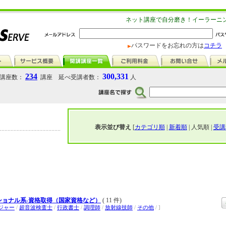
ネット講座で自分磨き！イーラーニ
パスワードをお忘れの方は
コチラ
234
300,331
講座数：
講座 延べ受講者数：
人
表示並び替え
[
カテゴリ順
|
新着順
| 人気順 |
受講
ショナル系-資格取得（国家資格など）
( 11 件)
ジャー
/
超音波検査士
/
行政書士
/
調理師
/
放射線技師
/
その他
/ ]