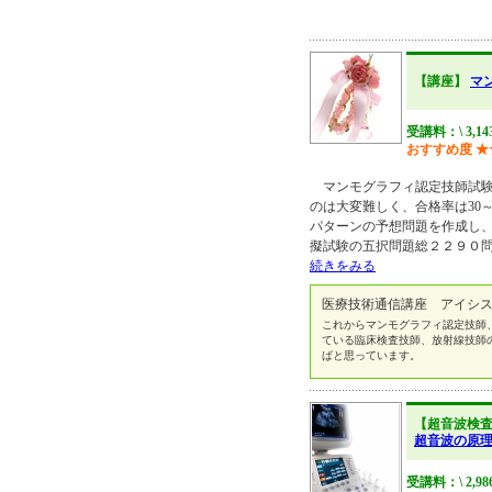
【講座】
マ
受講料：\ 3,14
おすすめ度
★
マンモグラフィ認定技師試験
のは大変難しく、合格率は30
パターンの予想問題を作成し
擬試験の五択問題総２２９０
続きをみる
医療技術通信講座 アイシス N
これからマンモグラフィ認定技師
ている臨床検査技師、放射線技師
ばと思っています。
【超音波検
超音波の原
受講料：\ 2,98