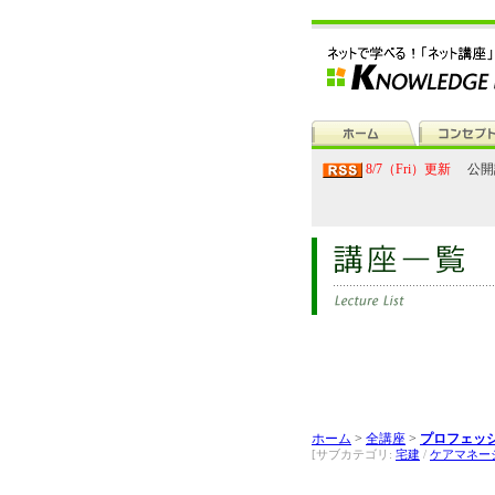
8/7（Fri）更新
公開
ホーム
>
全講座
>
プロフェッ
[サブカテゴリ:
宅建
/
ケアマネー