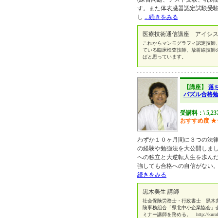
す。また体表臓器認定試験受
し
...続きをみる
医療技術通信講座 アイシス N
これからマンモグラフィ認定技師
ている臨床検査技師、放射線技師
ばと思っています。
【講座】
落
パズル合格
受講料：\ 5,2
おすすめ度
★
わずか１０ヶ月間に３つの法
の経験や勉強法を大公開しま
への独立と大逆転人生を歩んだ
強しても合格への自信がない。
続きをみる
黒木美生 講師
社会保険労務士・行政書士 黒木
険事務組合「県北中小企業協会」
ミナー講師を務める。 http://kuroki.p