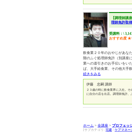
【調理師講
理師免許
受講料：\ 3,14
おすすめ度
★
飲食業２０年のおやじがあな
階のふぐ処理師免許（別講座
業への道引きのお手伝いをい
ば、大手給食業、その他大手
続きをみる
伊藤 忠嗣 講師
２３歳の時に飲食業界に入社。そ
に自分の店を出店。調理師免許、
ホーム
>
全講座
>
プロフェッ
[サブカテゴリ:
宅建
/
ケアマネー