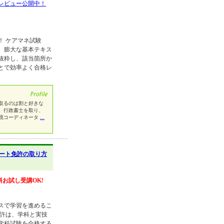
レビュー公開中！
！ ケアマネ試験
。膨大な基本テキス
抜粋し、該当箇所か
とで効率よく合格レ
取るのは割と好きな
、行政書士を取り、
境コーディネータ
...
ート免許の取り方
料お試し受講OK!
スで学習を進めるこ
許は、学科と実技
学科試験を合格する