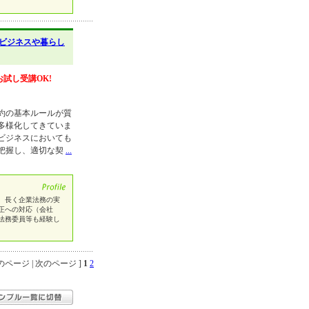
ビジネスや暮らし
お試し受講OK!
約の基本ルールが質
多様化してきていま
ビジネスにおいても
把握し、適切な契
...
、長く企業法務の実
正への対応（会社
法務委員等も経験し
ページ | 次のページ ]
1
2