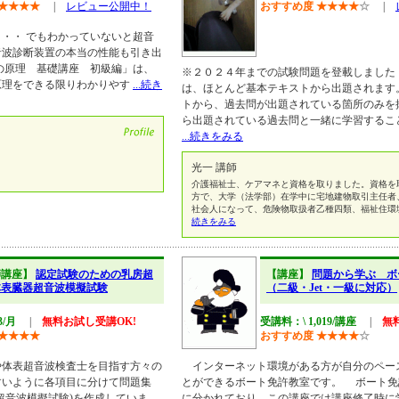
★
★
★
★
|
レビュー公開中！
おすすめ度
★
★
★
★
☆
|
・・ でもわかっていないと超音
音波診断装置の本当の性能も引き出
の原理 基礎講座 初級編」は、
※２０２４年までの試験問題を登載しました
原理をできる限りわかりやす
...続き
は、ほとんど基本テキストから出題されます
トから、過去問が出題されている箇所のみを
ら出題されている過去問と一緒に学習するこ
...続きをみる
光一 講師
介護福祉士、ケアマネと資格を取りました。資格を
方で、大学（法学部）在学中に宅地建物取引主任者
社会人になって、危険物取扱者乙種四類、福祉住環
続きをみる
師講座】
認定試験のための乳房超
【講座】
問題から学ぶ ボ
体表臓器超音波模擬試験
（二級・Jet・一級に対応）
3/月
|
無料お試し受講OK!
受講料：\ 1,019/講座
|
無
★
★
★
★
おすすめ度
★
★
★
★
☆
や体表超音波検査士を目指す方々の
インターネット環境がある方が自分のペー
すいように各項目に分けて問題集
とができるボート免許教室です。 ボート免
超音波模擬試験)を作成していま
に分かれており、この講座では講座修了時に