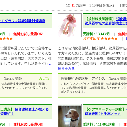
（全
11
講座中 1-10件目を表示） [ 前の
【放射線技師講座】
消化器
ンモグラフィ認定試験対策講座
泌尿器領域の超音波検査士
3/月
|
無料お試し受講OK!
受講料：\ 3,143/月
|
無料
★
★
★
★
おすすめ度
★
★
★
★
★
|
は講習を受けただけでは合格する
これから消化器領域、検診領域、泌尿器領域
～40％といわれています。いろんな
す方々のために、講座内容は理解しやすいよ
、出題（練習問題、実力テスト、模
問題集(練習問題、テスト受験、模擬試験)を
問）しています。申し込みをすれ
...
題総数2345問)。試験情報、直前試験対策問
続きをみる
akano 講師
医療技術通信講座 アイシス Nakano 講師
、体表超音波検査士認定技師を目指し
これからマンモグラフィ認定技師、体表超音波検査
の方々のために少しでもお役に立てれ
ている臨床検査技師、放射線技師の方々のために少
ばと思っています。
査士講座】
超音波検査士が教える
【ケアマネージャー講座】
理習得術！
似過去問〇×千本ノック
6/月
|
無料お試し受講OK!
受講料：\ 11,000/講座
|
無