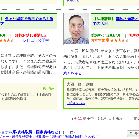
きをみる
座】
色々な場面で活用できる！調
【法律講座】
契約の知識と
取得方
での活用
3/月
|
無料お試し受講OK!
受講料：\ 2,037/月
|
無料
★
★
★
☆
|
レビュー公開中！
おすすめ度
★
★
★
★
☆
この度、民法債権法が大きく改正され、契
たに役立つ調理師免許、その次の段
的に変化しました。また、個々の労働契約も
になります）、そのまた先の独立開
すし、消費者法も種々改正されております。
たします。また、調理師免許があれ
暮らしにおいても、上記法務事項をしっかり
飲食関連企業への就職の道も開け
...
続きをみる
大西 修二 講師
早稲田大学法学部卒。富士通株式会社の法務部にて
務に従事しました。各種契約書の作成、新法や法改
の後数件の店で修業をし、３３歳の時
法、倒産法、著作権法、製造物責任法等）、業界の
ふぐ調理師免許取得。
...続きをみる
（全
11
講座中 1-10件目を表示） [ 前の
ショナル系-資格取得（国家資格など）
( 11 件)
ジャー
/
超音波検査士
/
行政書士
/
調理師
/
放射線技師
/
その他
/ ]