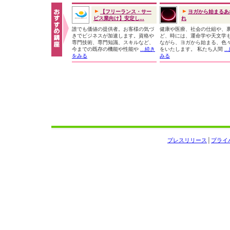
【フリーランス・サー
ヨガから始まるあ
ビス業向け】安定し...
れ
誰でも価値の提供者。お客様の気づ
健康や医療、社会の仕組や、
きでビジネスが加速します。資格や
ど、時には、運命学や天文学
専門技術、専門知識、スキルなど、
ながら、ヨガから始まる、色
今までの既存の機能や性能や
...続き
をいたします。 私たち人間
.
をみる
みる
プレスリリース
│
プライ