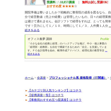
受講料：\ 18,857/講座
|
無料お試し受講OK!
おすすめ度
★
★
★
★
☆
開院準備は整いましたか？戦略的に整骨院の成長を図るなら、自
分で経営数値（売上や経費）は管理したいもの、日々の経理業務
は避けて通れません。会計ソフトで経理をすれば、とっても簡単
です！労力にして１／１０、時間にして１／３、人件費１人分
...
続きをみる
オフィス奏夢 講師
「小さな会社の総務と経理」のバックアップを掲げ、中小・個人事業の
「経理部・総務部」を自社で構築できるための「自立」を支援していま
す。ＰＣ会計指導を始め、帳簿作成アドバイス、経理社員の教育等含
...
続きをみる
ホーム
>
全講座
>
プロフェッショナル系-資格取得（IT関連）
>
【カテゴリ別人気ランキング】はコチラ
【提携講座一覧】はコチラ
【事務局おすすめ五つ星講座】はコチラ