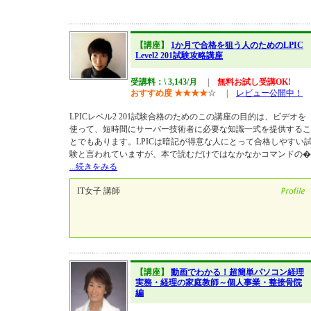
【講座】
1か月で合格を狙う人のためのLPIC
Level2 201試験攻略講座
受講料：\ 3,143/月
|
無料お試し受講OK!
おすすめ度
★
★
★
★
☆
|
レビュー公開中！
LPICレベル2 201試験合格のためのこの講座の目的は、ビデオを
使って、短時間にサーバー技術者に必要な知識一式を提供するこ
とでもあります。LPICは暗記が得意な人にとって合格しやすい
験と言われていますが、本で読むだけではなかなかコマンドの�
...続きをみる
IT女子 講師
【講座】
動画でわかる！超簡単パソコン経理
実務・経理の家庭教師～個人事業・整接骨院
編