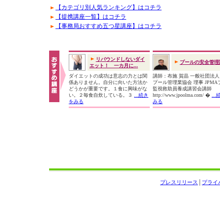
【カテゴリ別人気ランキング】はコチラ
【提携講座一覧】はコチラ
【事務局おすすめ五つ星講座】はコチラ
リバウンドしないダイ
プールの安全管理
エット！ 一カ月に...
ダイエットの成功は意志の力とは関
講師：布施 賀晶 一般社団法
係ありません。自分に向いた方法か
プール管理業協会 理事 JPMA
どうかが重要です。１食に興味がな
監視救助員養成講習会講師
い。２毎食自炊している。３
...続き
http://www.jpoolma.com/ �
..
をみる
みる
プレスリリース
│
プライ