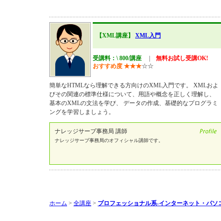
【XML講座】
XML入門
受講料：\ 800/講座
|
無料お試し受講OK!
おすすめ度
★
★
★
☆
☆
簡単なHTMLなら理解できる方向けのXML入門です。 XMLおよ
びその関連の標準仕様について、用語や概念を正しく理解し、
基本のXMLの文法を学び、 データの作成、基礎的なプログラミ
ングを学習しましょう。
ナレッジサーブ事務局 講師
ナレッジサーブ事務局のオフィシャル講師です。
ホーム
>
全講座
>
プロフェッショナル系-インターネット・パソ