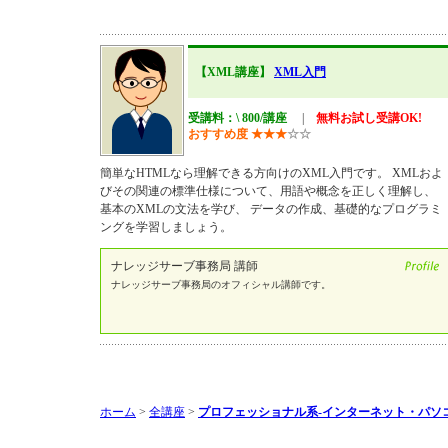
【XML講座】
XML入門
受講料：\ 800/講座
|
無料お試し受講OK!
おすすめ度
★
★
★
☆
☆
簡単なHTMLなら理解できる方向けのXML入門です。 XMLおよ
びその関連の標準仕様について、用語や概念を正しく理解し、
基本のXMLの文法を学び、 データの作成、基礎的なプログラミ
ングを学習しましょう。
ナレッジサーブ事務局 講師
ナレッジサーブ事務局のオフィシャル講師です。
ホーム
>
全講座
>
プロフェッショナル系-インターネット・パソ