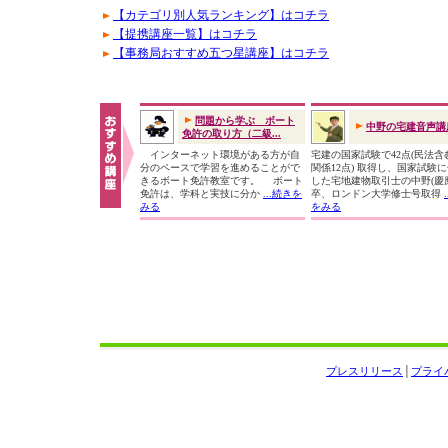
【カテゴリ別人気ランキング】はコチラ
【提携講座一覧】はコチラ
【事務局おすすめ五つ星講座】はコチラ
問題から学ぶ ボート
中野の宅建音声講
免許の取り方（二級...
インターネット環境がある方が自
宅建の国家試験で42点(民法含
分のペースで学習を進めることがで
関係12点) 取得し、国家試験
きるボート免許教室です。 ボート
した宅地建物取引士の中野(慶
免許は、学科と実技に分か
...続きを
卒、ロンドン大学修士号取得
みる
をみる
プレスリリース
│
プライ