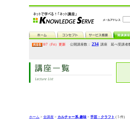
234
8/7（Fri）更新
公開講座数：
講座 延べ受講者
ホーム
>
全講座
>
カルチャー系-趣味
>
手芸・クラフト
( 5 件)