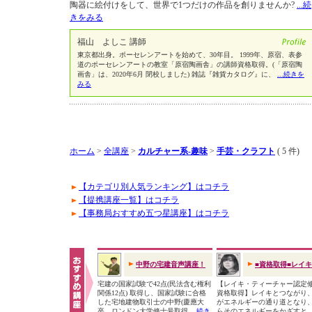
陶器に絵付けをして、世界で1つだけの作品を創りませんか?
...続
きをみる
福山 よしこ 講師
東京都出身。ポーセレンアートを始めて、30年目。 1999年、原宿、表参
道のポーセレンアートの教室「原宿陶画舎」の講師資格取得。(「原宿陶
画舎」は、2020年6月 閉校しました) 雑誌『雑貨カタログ』に、
...続きを
みる
ホーム
>
全講座
>
カルチャー系-趣味
>
手芸・クラフト
( 5 件)
【カテゴリ別人気ランキング】はコチラ
【提携講座一覧】はコチラ
【事務局おすすめ五つ星講座】はコチラ
中野の宅建音声講座！
■資格取得■レイ
宅建の国家試験で42点(民法含む権利
【レイキ・ティーチャー認定
関係12点) 取得し、国家試験に合格
資格取得】レイキとつながり
した宅地建物取引士の中野(慶應大
がエネルギーの通り道となり
卒、ロンドン大学修士号取得
...続き
らそのエネルギーをかざすと