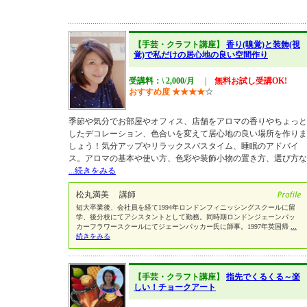
【手芸・クラフト講座】
香り(嗅覚)と装飾(視
覚)で私だけの居心地の良い空間作り
受講料：\ 2,000/月
|
無料お試し受講OK!
おすすめ度
★
★
★
★
☆
季節や気分でお部屋やオフィス、店舗をアロマの香りやちょっと
したデコレーション、色合いを変えて居心地の良い場所を作りま
しょう！気分アップやリラックスバスタイム、睡眠のアドバイ
ス。アロマの基本や使い方、色彩や装飾小物の置き方、選び方な
...続きをみる
松丸満美 講師
短大卒業後、会社員を経て1994年ロンドンフィニッシングスクールに留
学、後分校にてアシスタントとして勤務。同時期ロンドンジェーンパッ
カーフラワースクールにてジェーンパッカー氏に師事。1997年英国帰
...
続きをみる
【手芸・クラフト講座】
指先でくるくる～楽
しい！チョークアート