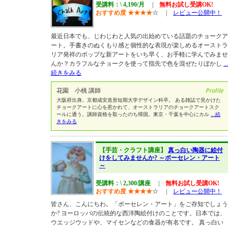
受講料：\ 4,190/月
|
無料お試し受講OK!
おすすめ度
★
★
★
★
☆
|
レビュー公開中！
最近日本でも、じわじわと人気の出始めている話題のチョークア
ート。手書きのぬくもり感と個性的な表現が楽しめるオーストラ
リア発祥のポップな新アートをいち早く、お手軽に学んでみませ
んか？カラフルなチョークを使って指先で色を混ぜたりぼかし
...
続きをみる
花園 小桃 講師
大阪府出身。京都成安造形短期大学デザイン科卒。 ある雑誌で見かけた
チョークアートに心を惹かれて、オーストラリアのチョークアートスク
ールに通う。講師資格を取ったのち帰国。東京・千葉を中心にカル
...続
きをみる
【手芸・クラフト講座】
真っ白い陶器に絵付
けをしてみませんか? ～ポーセレン・アート
～
受講料：\ 2,300/講座
|
無料お試し受講OK!
おすすめ度
★
★
★
★
☆
|
レビュー公開中！
皆さん、こんにちわ。「ポーセレン・アート」をご存知でしょう
か? ヨーロッパの伝統的な西洋陶絵付けのことです。日本では、
ウエッジウッドや、マイセンなどの食器が有名です。 真っ白い