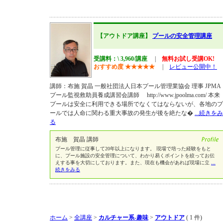
【アウトドア講座】
プールの安全管理講座
受講料：\ 3,960/講座
|
無料お試し受講OK!
おすすめ度
★
★
★
★
★
|
レビュー公開中！
講師：布施 賀晶 一般社団法人日本プール管理業協会 理事 JPMA
プール監視救助員養成講習会講師 http://www.jpoolma.com/ 本来
プールは安全に利用できる場所でなくてはならないが、各地のプ
ールでは人命に関わる重大事故の発生が後を絶たな�
...続きをみ
る
布施 賀晶 講師
プール管理に従事して20年以上になります。 現場で培った経験をもと
に、プール施設の安全管理について、わかり易くポイントを絞ってお伝
えする事を大切にしております。また、現在も機会があれば現場に立
...
続きをみる
ホーム
>
全講座
>
カルチャー系-趣味
>
アウトドア
( 1 件)