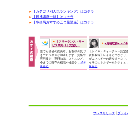
【カテゴリ別人気ランキング】はコチラ
【提携講座一覧】はコチラ
【事務局おすすめ五つ星講座】はコチラ
【フリーランス・サー
■資格取得■レイ
ビス業向け】安定し...
誰でも価値の提供者。お客様の気づ
【レイキ・ティーチャー認定
きでビジネスが加速します。資格や
資格取得】レイキとつながり
専門技術、専門知識、スキルなど、
がエネルギーの通り道となり
今までの既存の機能や性能や
...続き
らそのエネルギーをかざすと
をみる
をみる
プレスリリース
│
プライ