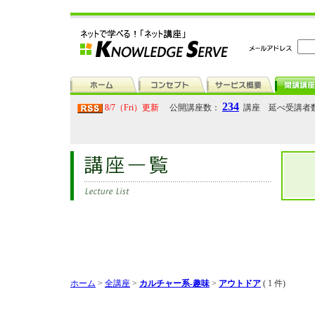
234
8/7（Fri）更新
公開講座数：
講座 延べ受講者
ホーム
>
全講座
>
カルチャー系-趣味
>
アウトドア
( 1 件)