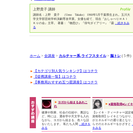
上野貴子 講師
講師名：上野 貴子 （Ueno Takako） 1960年5月千葉県生まれ。玉川大
学文学部芸術学科演劇専攻卒業。女優を経て、現在『おしゃべりＨＡＩ
ＫＵの会』主宰。 著書：『物思ひ』『俳句ダイアリー』『曇
...続きをみ
る
ホーム
>
全講座
>
カルチャー系-ライフスタイル
>
脳トレ
( 5 件)
【カテゴリ別人気ランキング】はコチラ
【提携講座一覧】はコチラ
【事務局おすすめ五つ星講座】はコチラ
ヨガから始まるあれこ
■資格取得■レイ
れ
健康や医療、社会の仕組や、裏話な
【レイキ・ティーチャー認定
ど、時には、運命学や天文学も入れ
資格取得】レイキとつながり
ながら、ヨガから始まる、色々な話
がエネルギーの通り道となり
をいたします。 私たち人間
...続きを
らそのエネルギーをかざすと
みる
をみる