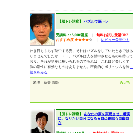
【脳トレ講座】
パズルで脳トレ
受講料：\ 5,000/講座
|
無料お試し受講OK!
おすすめ度
★
★
★
★
☆
|
レビュー公開中！
わき目もふらず熱中する姿。それはパズルをしていたときではあ
りませんでしたか・・・。パズルは人を熱中させるものを持って
おり、それが講座に用いられるのであれば、これほど楽しくて、
脳の活性に有効なものはありません。圧倒的なボリュウムを誇
...
続きをみる
米澤 章夫 講師
【脳トレ講座】
あなたの夢を実現させ、着実
に、なりたい自分になる★自己催眠☆自由自
在