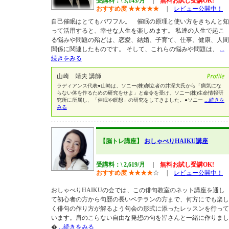
受講料：\ 3,143/月
|
無料お試し受講OK!
おすすめ度
★
★
★
★
★
|
レビュー公開中！
自己催眠はとてもパワフル。 催眠の原理と使い方をきちんと知
って活用すると、幸せな人生を楽しめます。 私達の人生で起こ
る悩みや問題の殆どは、恋愛、結婚、子育て、仕事、健康、人間
関係に関連したものです。 そして、これらの悩みや問題は、
...
続きをみる
山崎 靖夫 講師
ラディアンス代表●山崎は、ソニー(株)創立者の井深大氏から「病気にな
らない体を作るための研究をせよ」と命令を受け、ソニー(株)生命情報研
究所に所属し、「催眠や瞑想」の研究をしてきました。●ソニー
...続きを
みる
【脳トレ講座】
おしゃべりHAIKU講座
受講料：\ 2,619/月
|
無料お試し受講OK!
おすすめ度
★
★
★
★
☆
|
レビュー公開中！
おしゃべりHAIKUの会では、この俳句教室のネット講座を通し
て初心者の方から句歴の長いベテランの方まで、何方にでも楽し
く俳句の作り方が解るよう句会の形式に添ったレッスンを行って
います。肩のこらない自由な発想の句を皆さんと一緒に作りまし
�
...続きをみる