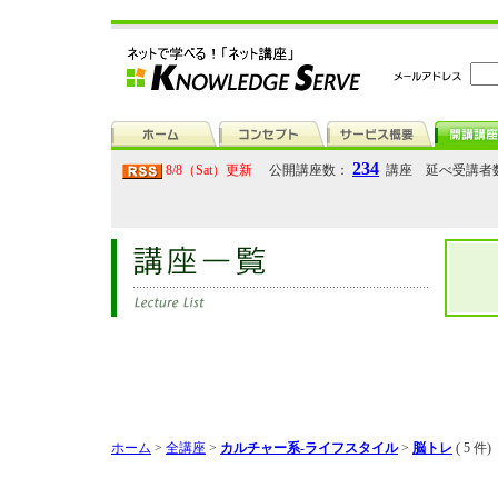
234
8/8（Sat）更新
公開講座数：
講座 延べ受講者
ホーム
>
全講座
>
カルチャー系-ライフスタイル
>
脳トレ
( 5 件)