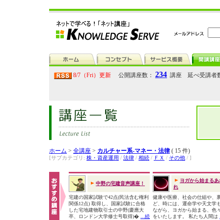
234
8/7（Fri）更新
公開講座数：
講座 延べ受講者
ホーム
>
全講座
>
カルチャー系-マネー・法律
( 15 件)
[サブカテゴリ:
株・資産運用
/
法律
/
相続
/
ＦＸ
/
その他
/ ]
ヨガから始まるあ
中野の宅建音声講座！
れ
宅建の国家試験で42点(民法含む権利
健康や医療、社会の仕組や、
関係12点) 取得し、国家試験に合格
ど、時には、運命学や天文学
した宅地建物取引士の中野(慶應大
ながら、ヨガから始まる、色
卒、ロンドン大学修士号取得)�
...続
をいたします。 私たち人間は