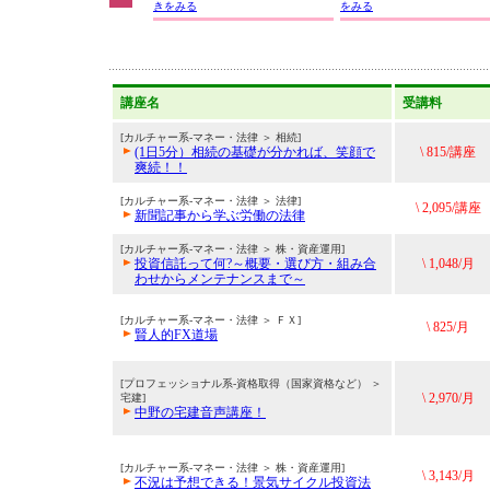
きをみる
をみる
講座名
受講料
[カルチャー系-マネー・法律 ＞ 相続]
(1日5分）相続の基礎が分かれば、笑顔で
\ 815/講座
爽続！！
[カルチャー系-マネー・法律 ＞ 法律]
\ 2,095/講座
新聞記事から学ぶ労働の法律
[カルチャー系-マネー・法律 ＞ 株・資産運用]
投資信託って何?～概要・選び方・組み合
\ 1,048/月
わせからメンテナンスまで～
[カルチャー系-マネー・法律 ＞ ＦＸ]
\ 825/月
賢人的FX道場
[プロフェッショナル系-資格取得（国家資格など） ＞
\ 2,970/月
宅建]
中野の宅建音声講座！
[カルチャー系-マネー・法律 ＞ 株・資産運用]
\ 3,143/月
不況は予想できる！景気サイクル投資法