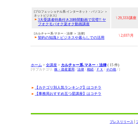
[プロフェッショナル系-インターネット・パソコン ＞
ネットビジネス]
\ 29,333/講座
3大受講者特典付き20時間動画で完璧!! ヤ
フオクモバオク楽オク動画講座
[カルチャー系-マネー・法律 ＞ 法律]
\ 2,037/月
契約の知識とビジネスや暮らしでの活用
ホーム
>
全講座
>
カルチャー系-マネー・法律
( 15 件)
[サブカテゴリ:
株・資産運用
/
法律
/
相続
/
ＦＸ
/
その他
/ ]
【カテゴリ別人気ランキング】はコチラ
【事務局おすすめ五つ星講座】はコチラ
プレスリリース
│