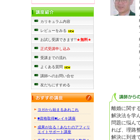
カリキュラム内容
レビューをみる
お試し受講できます!!
★
無料
★
正式受講申し込み
受講までの流れ
よくある質問
講師へのお問い合せ
友だちにすすめる
離婚に関す
ヨガから始まるあれこれ
解決法を学
■資格取得■レイキ講座
問題に悩ん
成果が出る！あなたのアフィリ
れば、理路
エイトサポート講座
解決に到達