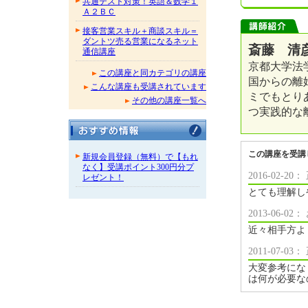
共通テスト対策！英語＆数学１
Ａ２ＢＣ
接客営業スキル＋商談スキル＝
ダントツ売る営業になるネット
斎藤 清彦
通信講座
京都大学法
この講座と同カテゴリの講座
国からの離
こんな講座も受講されています
ミでもとり
その他の講座一覧へ
つ実践的な
この講座を受講
新規会員登録（無料）で【もれ
なく】受講ポイント300円分プ
2016-02-
レゼント！
とても理解し
2013-06-
近々相手方よ
2011-07-
大変参考にな
は何が必要な