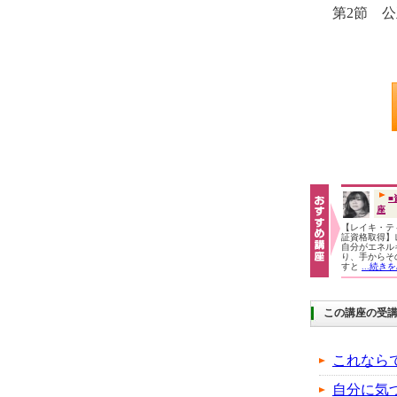
第2節 
■
座
【レイキ・テ
証資格取得】
自分がエネル
り、手からそ
すと
...続き
この講座の受
これなら
自分に気