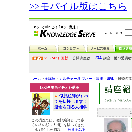
>>モバイル版はこちら
234
8/9（Sun）更新
公開講座数：
講座 延べ受講
ホーム
>
全講座
>
カルチャー系-マネー・法律
>
法律
>
離婚の進
[PR]事務局イチオシ講座
似顔絵師がすべ
てを伝授します！
運命を知る人相学
【
この講座では、似顔絵師として多
くの人の顔（人相）を描いてきた
『似顔絵工房 風鏡』...
続きをみる