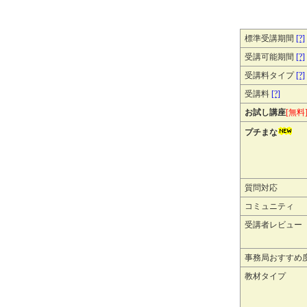
標準受講期間
[?]
受講可能期間
[?]
受講料タイプ
[?]
受講料
[?]
お試し講座
[無料
プチまな
質問対応
コミュニティ
受講者レビュー
事務局おすすめ
教材タイプ