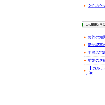
女性のた
この講座と同じ
契約の知
新聞記事
中野の宅
離婚の進
【 カルチ
5 件)