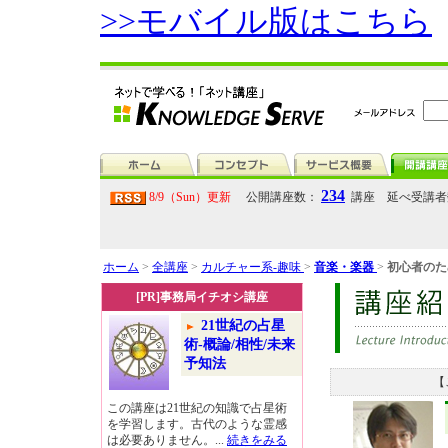
>>モバイル版はこちら
234
8/9（Sun）更新
公開講座数：
講座 延べ受講
ホーム
>
全講座
>
カルチャー系-趣味
>
音楽・楽器
>
初心者のた
[PR]事務局イチオシ講座
21世紀の占星
術-概論/相性/未来
予知法
【
この講座は21世紀の知識で占星術
を学習します。古代のような霊感
は必要ありません。...
続きをみる