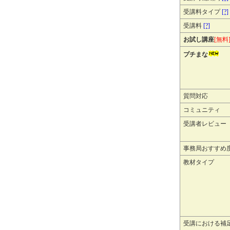
受講料タイプ
[?]
受講料
[?]
お試し講座
[無料
プチまな
質問対応
コミュニティ
受講者レビュー
事務局おすすめ
教材タイプ
受講における補