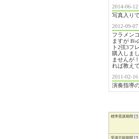
2014-0
写真入り
2012-0
フラメン
ますが B
ト2弦3フ
購入しま
ませんが
れば教え
2011-0
演奏指導
標準受講期間
[?]
受講可能期間
[?]