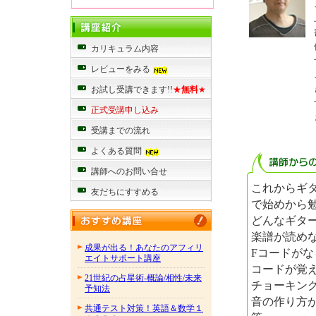
カリキュラム内容
レビューをみる
お試し受講できます!!
★
無料
★
正式受講申し込み
受講までの流れ
よくある質問
講師へのお問い合せ
これからギ
友だちにすすめる
で始めから
どんなギタ
楽譜が読め
成果が出る！あなたのアフィリ
Fコードがな
エイトサポート講座
コードが覚
21世紀の占星術-概論/相性/未来
チョーキン
予知法
音の作り方
共通テスト対策！英語＆数学１