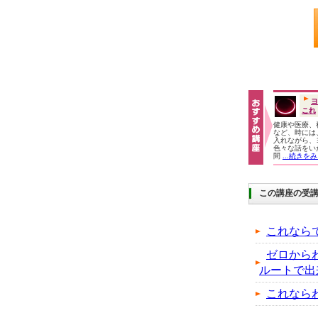
ヨ
これ
健康や医療、
など、時には
入れながら、
色々な話をい
間
...続きを
この講座の受
これなら
ゼロから
ルートで出
これなら