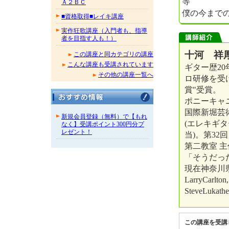
等
Ａ２ＢＣ
僕の今まで
■資格取得■レイキ講座
実作狂歌講座（入門者も、指導
者を目指す人も！）
十河 祥厚
この講座と同カテゴリの講座
こんな講座も受講されています
ギター歴2
その他の講座一覧へ
ロ研修を受け
賞"受賞。
ポニーキャニオ
国際新堀芸
新規会員登録（無料）で【もれ
(エレキギ
なく】受講ポイント300円分プ
レゼント！
当)。第32回
第二教室 
「そうだっ
現在神奈川県
LarryCarlton
SteveLuka
この講座を受講