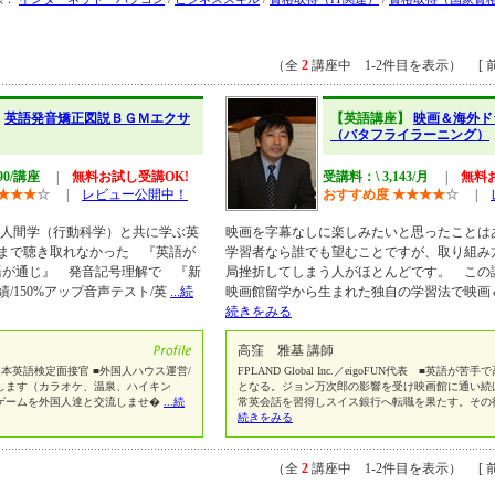
（全
2
講座中 1-2件目を表示） [ 前
】
英語発音矯正図説ＢＧＭエクサ
【英語講座】
映画＆海外ド
（バタフライラーニング）
90/講座
|
無料お試し受講OK!
受講料：\ 3,143/月
|
無料
★
★
★
☆
|
レビュー公開中！
おすすめ度
★
★
★
★
☆
|
◆人間学（行動科学）と共に学ぶ英
映画を字幕なしに楽しみたいと思ったことは
まで聴き取れなかった 『英語が
学習者なら誰でも望むことですが、取り組み
語が通じ』 発音記号理解で 『新
局挫折してしまう人がほとんどです。 この
/150%アップ音声テスト/英
...続
映画館留学から生まれた独自の学習法で映画
続きをみる
高窪 雅基 講師
本英語検定面接官 ■外国人ハウス運営/
FPLAND Global Inc.／eigoFUN代表 ■英語
します（カラオケ、温泉、ハイキン
となる。ジョン万次郎の影響を受け映画館に通い続
ゲームを外国人達と交流しませ�
...続
常英会話を習得しスイス銀行へ転職を果たす。その
続きをみる
（全
2
講座中 1-2件目を表示） [ 前