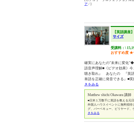
ア
/ ]
【英語講座
サイズ
受講料：\ 15,1
おすすめ度
★
確実にあなたの”未来に変化”
語音声理解■《ビデオ効果》今
聴き取れ』 あなたの 『英
単語を正確に発音できる』■実績
きをみる
Matthew shichi Okawara 講師
■日米１万数千に英語を教える元日
外国人ハウスイベントに無料招待
グ、バーベキュー、ビリヤード、
きをみる