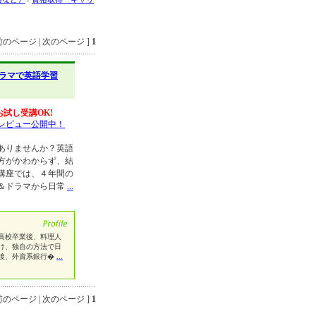
のページ | 次のページ ]
1
ラマで英語学習
お試し受講OK!
レビュー公開中！
ありませんか？英語
方がかわからず、結
講座では、４年間の
＆ドラマから日常
...
が苦手で高校卒業後、料理人
け、独自の方法で日
後、外資系銀行�
...
のページ | 次のページ ]
1