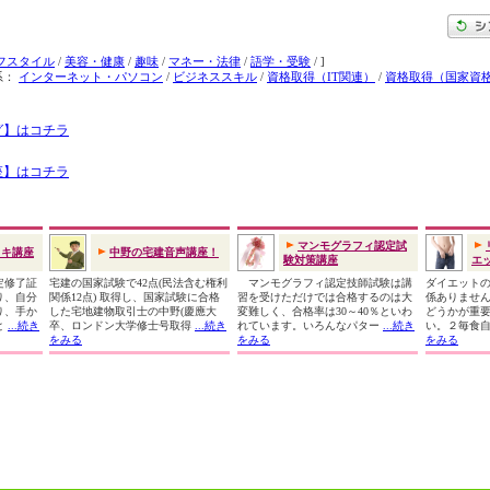
フスタイル
/
美容・健康
/
趣味
/
マネー・法律
/
語学・受験
/ ]
系：
インターネット・パソコン
/
ビジネススキル
/
資格取得（IT関連）
/
資格取得（国家資
グ】はコチラ
座】はコチラ
マンモグラフィ認定試
イキ講座
中野の宅建音声講座！
験対策講座
エッ
定修了証
宅建の国家試験で42点(民法含む権利
マンモグラフィ認定技師試験は講
ダイエット
り、自分
関係12点) 取得し、国家試験に合格
習を受けただけでは合格するのは大
係ありませ
り、手か
した宅地建物取引士の中野(慶應大
変難しく、合格率は30～40％といわ
どうかが重
と
...続き
卒、ロンドン大学修士号取得
...続き
れています。いろんなパター
...続き
い。２毎食
をみる
をみる
をみる