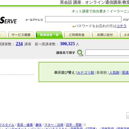
英会話 講座 - オンライン通信講座/教室
ネット講座で自分磨き！イーラーニ
パスワードをお忘れの方は
コチラ
234
300,325
講座数：
講座 延べ受講者数：
人
表示並び替え
[
カテゴリ順
| 新着順 |
人気順
|
受講
フスタイル
/
美容・健康
/
趣味
/
マネー・法律
/
語学・受験
/ ]
系：
インターネット・パソコン
/
ビジネススキル
/
資格取得（IT関連）
/
資格取得（国家資