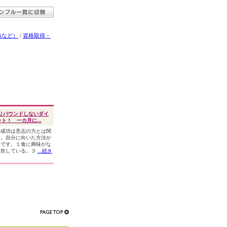
格など）
/
資格取得・
リバウンドしないダイ
ト！ 一カ月に...
の成功は意志の力とは関
ん。自分に向いた方法か
要です。１食に興味がな
自炊している。３
...続き