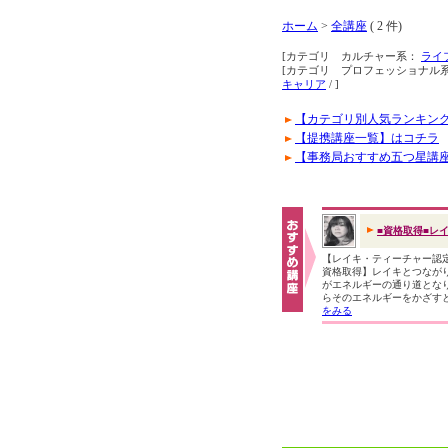
ホーム
>
全講座
( 2 件)
[カテゴリ カルチャー系：
ライ
[カテゴリ プロフェッショナル
キャリア
/ ]
【カテゴリ別人気ランキン
【提携講座一覧】はコチラ
【事務局おすすめ五つ星講
■資格取得■レ
【レイキ・ティーチャー認
資格取得】レイキとつなが
がエネルギーの通り道とな
らそのエネルギーをかざす
をみる