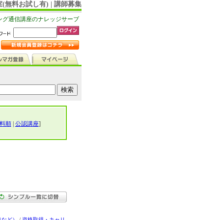
(無料お試し有) | 講師募集
ング通信講座のナレッジサーブ
料順
|
公認講座
]
格など）
/
資格取得・キャリ