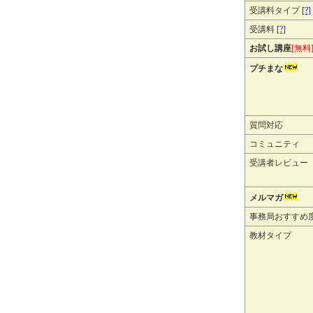
受講料タイプ
[?]
受講料
[?]
お試し講座
[無料
プチまな
質問対応
コミュニティ
受講者レビュー
メルマガ
事務局おすすめ
教材タイプ