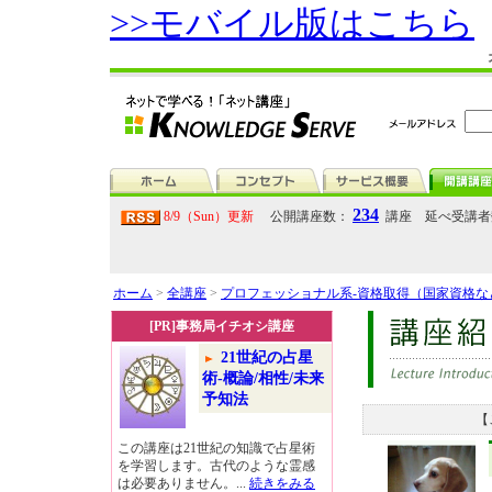
>>モバイル版はこちら
234
8/9（Sun）更新
公開講座数：
講座 延べ受講
ホーム
>
全講座
>
プロフェッショナル系-資格取得（国家資格
[PR]事務局イチオシ講座
21世紀の占星
術-概論/相性/未来
予知法
【
この講座は21世紀の知識で占星術
を学習します。古代のような霊感
は必要ありません。...
続きをみる