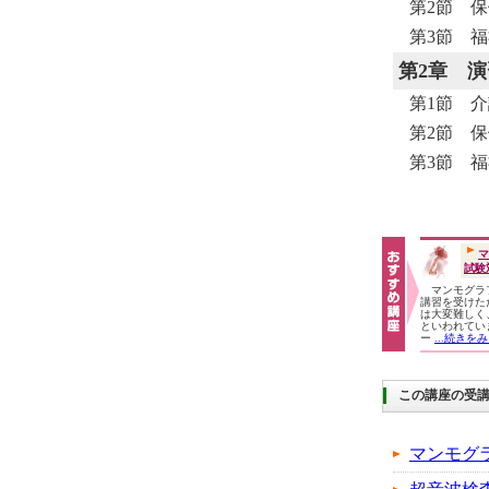
第2節 保
第3節 福
第2章
演
第1節 介
第2節 保
第3節 福
マ
試験
マンモグラ
講習を受けた
は大変難しく、
といわれてい
ー
...続きを
この講座の受
マンモグ