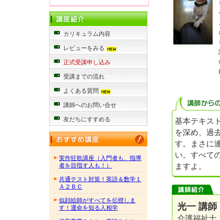
カリキュラム内容
レビューをみる
正式受講申し込み
受講までの流れ
よくある質問
講師へのお問い合せ
友だちにすすめる
基本テキス
を深め、過
す。まさに
い。すべて
実作狂歌講座（入門者も、指導
ますよ。
者を目指す人も！）
共通テスト対策！英語＆数学１
Ａ２ＢＣ
似顔絵師がすべてを伝授しま
光一 講師
す！運命を知る人相学
介護福祉士