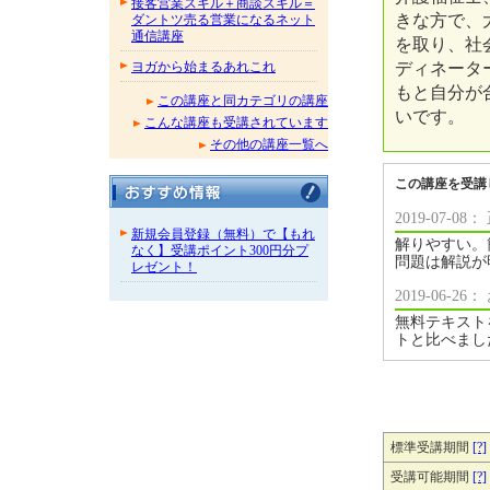
接客営業スキル＋商談スキル＝
きな方で、
ダントツ売る営業になるネット
通信講座
を取り、社
ディネータ
ヨガから始まるあれこれ
もと自分が
この講座と同カテゴリの講座
いです。
こんな講座も受講されています
その他の講座一覧へ
この講座を受講
2019-07-
新規会員登録（無料）で【もれ
解りやすい。
なく】受講ポイント300円分プ
問題は解説が
レゼント！
2019-06-
無料テキスト
トと比べまし
標準受講期間
[?]
受講可能期間
[?]