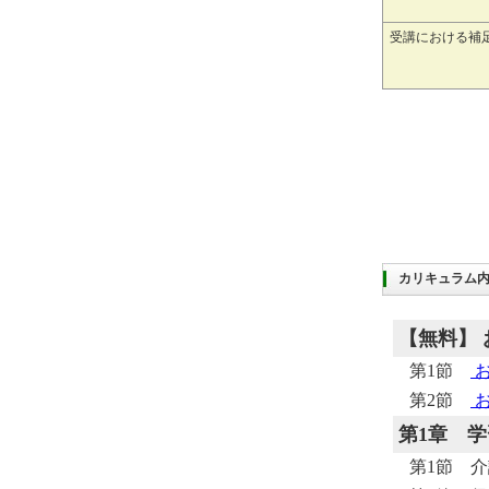
受講における補
カリキュラム
【無料】
第1節
第2節
第1章
学
第1節 介