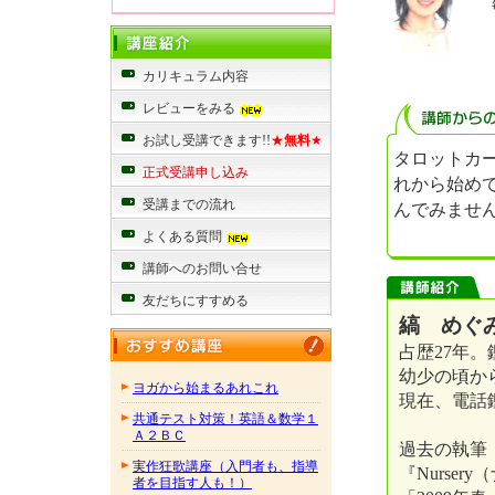
カリキュラム内容
レビューをみる
お試し受講できます!!
★
無料
★
タロットカ
正式受講申し込み
れから始め
受講までの流れ
んでみませ
よくある質問
講師へのお問い合せ
友だちにすすめる
縞 めぐみ
占歴27年。
幼少の頃か
ヨガから始まるあれこれ
現在、電話
共通テスト対策！英語＆数学１
Ａ２ＢＣ
過去の執筆
実作狂歌講座（入門者も、指導
『Nurse
者を目指す人も！）