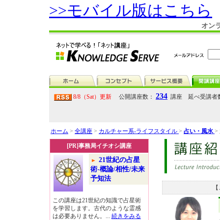
>>モバイル版はこちら
オン
234
8/8（Sat）更新
公開講座数：
講座 延べ受講者
ホーム
>
全講座
>
カルチャー系-ライフスタイル
>
占い・風水
>
[PR]事務局イチオシ講座
21世紀の占星
術-概論/相性/未来
予知法
【
この講座は21世紀の知識で占星術
を学習します。古代のような霊感
は必要ありません。...
続きをみる