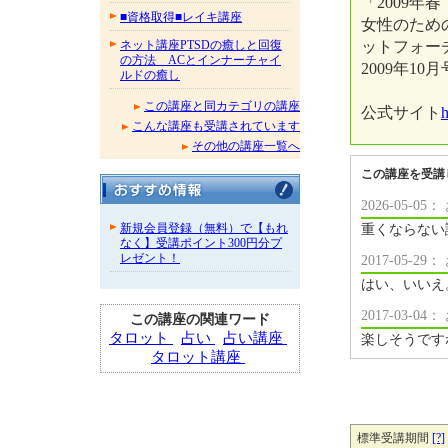
「2009年
■資格取得■レイキ講座
女性のため
ットフォーチ
ネット講座PTSDの癒しと回復
の方法 ACとインナーチャイ
2009年10
ルドの癒し
この講座と同カテゴリの講座
公式サイト
h
こんな講座も受講されています
その他の講座一覧へ
この講座を受講
2026-05-
新規会員登録（無料）で【もれ
重くならない
なく】受講ポイント300円分プ
レゼント！
2017-05-
はい、いいえ
2017-03-
この講座の関連ワード
タロット
占い
占い講座
楽しそうです
タロット講座
標準受講期間
[?]