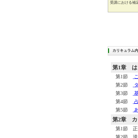
受講における補
カリキュラム
第1章
は
第1節
こ
第2節
タ
第3節
基
第4節
占
第5節
あ
第2章
カ
第1節 
第2節 