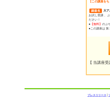
【この講座をち
大ア
お試し受講 、ぷ
ださい！
●
【無料】
のぷ
●この講座は 
【 当講座受講
プレスリリース
│