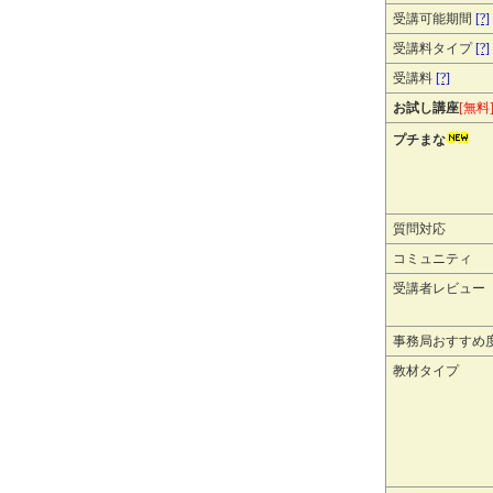
受講可能期間
[?]
受講料タイプ
[?]
受講料
[?]
お試し講座
[無料
プチまな
質問対応
コミュニティ
受講者レビュー
事務局おすすめ
教材タイプ