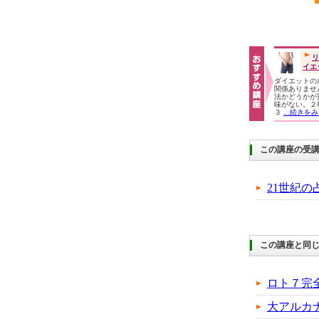
リ
イエ
ダイエットの
関係ありませ
法かどうかが
味がない。２
３
...続きを
この講座の受
21世紀の
この講座と同じ
ロト７完
大アルカ