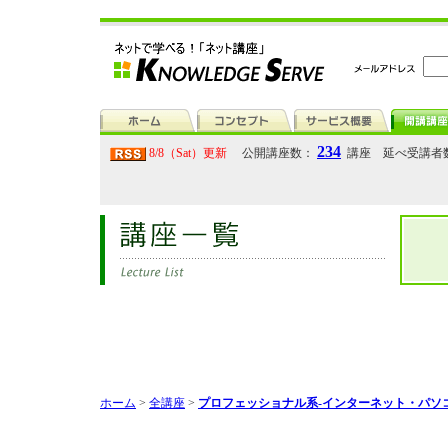
234
8/8（Sat）更新
公開講座数：
講座 延べ受講者
ホーム
>
全講座
>
プロフェッショナル系-インターネット・パソ