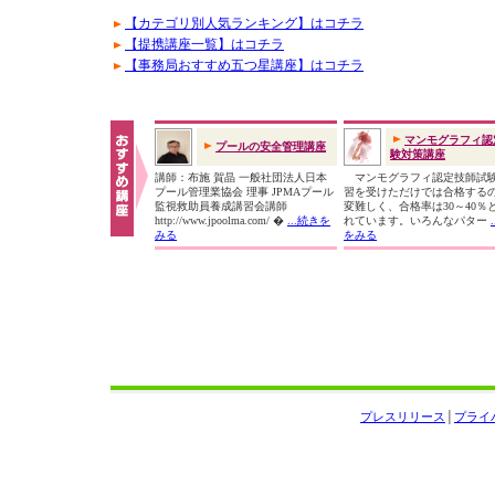
【カテゴリ別人気ランキング】はコチラ
【提携講座一覧】はコチラ
【事務局おすすめ五つ星講座】はコチラ
マンモグラフィ認
プールの安全管理講座
験対策講座
講師：布施 賀晶 一般社団法人日本
マンモグラフィ認定技師試
プール管理業協会 理事 JPMAプール
習を受けただけでは合格する
監視救助員養成講習会講師
変難しく、合格率は30～40％
http://www.jpoolma.com/ �
...続きを
れています。いろんなパター
みる
をみる
プレスリリース
│
プライ