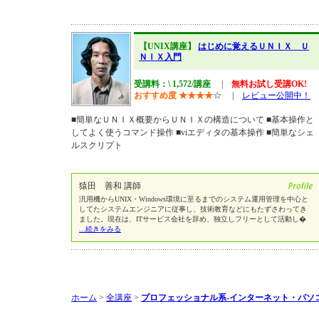
【UNIX講座】
はじめに覚えるＵＮＩＸ Ｕ
ＮＩＸ入門
受講料：\ 1,572/講座
|
無料お試し受講OK!
おすすめ度
★
★
★
★
☆
|
レビュー公開中！
■簡単なＵＮＩＸ概要からＵＮＩＸの構造について ■基本操作と
してよく使うコマンド操作 ■viエディタの基本操作 ■簡単なシェ
ルスクリプト
猿田 善和 講師
汎用機からUNIX・Windows環境に至るまでのシステム運用管理を中心と
してたシステムエンジニアに従事し、技術教育などにもたずさわってき
ました。現在は、ITサービス会社を辞め、独立しフリーとして活動し�
...続きをみる
ホーム
>
全講座
>
プロフェッショナル系-インターネット・パソ