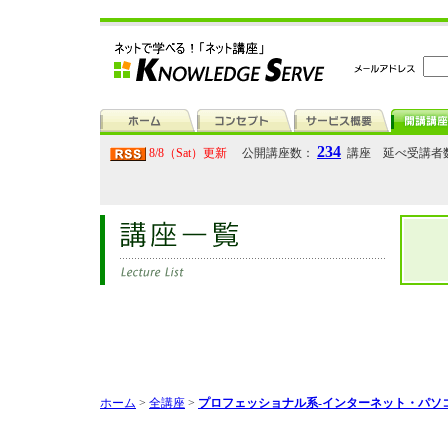
234
8/8（Sat）更新
公開講座数：
講座 延べ受講者
ホーム
>
全講座
>
プロフェッショナル系-インターネット・パソ