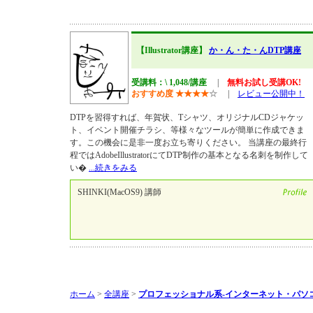
【Illustrator講座】
か・ん・た・んDTP講座
受講料：\ 1,048/講座
|
無料お試し受講OK!
おすすめ度
★
★
★
★
☆
|
レビュー公開中！
DTPを習得すれば、年賀状、Tシャツ、オリジナルCDジャケッ
ト、イベント開催チラシ、等様々なツールが簡単に作成できま
す。この機会に是非一度お立ち寄りください。 当講座の最終行
程ではAdobeIllustratorにてDTP制作の基本となる名刺を制作して
い�
...続きをみる
SHINKI(MacOS9) 講師
ホーム
>
全講座
>
プロフェッショナル系-インターネット・パソ