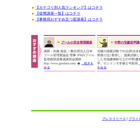
【カテゴリ別人気ランキング】はコチラ
【提携講座一覧】はコチラ
【事務局おすすめ五つ星講座】はコチラ
プールの安全管理講座
中野の宅建音声講
講師：布施 賀晶 一般社団法人日本
宅建の国家試験で42点(民法含
プール管理業協会 理事 JPMAプール
関係12点) 取得し、国家試験
監視救助員養成講習会講師
した宅地建物取引士の中野(慶
http://www.jpoolma.com/ �
...続きを
卒、ロンドン大学修士号取得
みる
をみる
プレスリリース
│
プライ