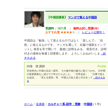
【中国語講座】
マンガで覚える中国語
受講料：\ 837/月
|
無料お試し受講OK!
おすすめ度
★
★
★
★
☆
|
レビュー公開中！
中国語は「勉強」して覚えるものではなく 「楽しんで」「自
然」に覚えるものです。 マンガを通して、右脳で場面をインプ
ットし 発音を耳で聞いて、最後に説明をみる。 発音付き、説明
付きの漫画を毎週１回更新します。 よろしくおねがいしま
...続
きをみる
内海 啓 講師
学生時代に中国の北京へ留学。 その後中国の魅力に取りつかれ、 日中間
の貿易業務をし続けて17年がたちました。 「日常会話」、「仕事で使え
る会話」、「笑える表現」等、 中国人の友人達と付き合って
...続きをみ
る
ホーム
>
全講座
>
カルチャー系-語学・受験
>
中国語
( 1 件)