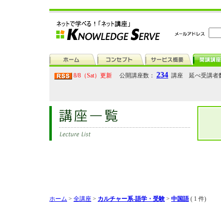
234
8/8（Sat）更新
公開講座数：
講座 延べ受講者
ホーム
>
全講座
>
カルチャー系-語学・受験
>
中国語
( 1 件)