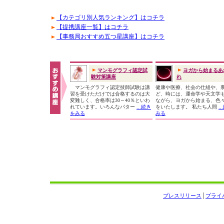
【カテゴリ別人気ランキング】はコチラ
【提携講座一覧】はコチラ
【事務局おすすめ五つ星講座】はコチラ
マンモグラフィ認定試
ヨガから始まるあ
験対策講座
れ
マンモグラフィ認定技師試験は講
健康や医療、社会の仕組や、
習を受けただけでは合格するのは大
ど、時には、運命学や天文学
変難しく、合格率は30～40％といわ
ながら、ヨガから始まる、色
れています。いろんなパター
...続き
をいたします。 私たち人間
.
をみる
みる
プレスリリース
│
プライ