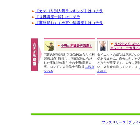
【カテゴリ別人気ランキング】はコチラ
【提携講座一覧】はコチラ
【事務局おすすめ五つ星講座】はコチラ
リバウンドしない
中野の宅建音声講座！
エット！ 一カ月に..
宅建の国家試験で42点(民法含む権利
ダイエットの成功は意志の力
関係12点) 取得し、国家試験に合格
係ありません。自分に向いた
した宅地建物取引士の中野(慶應大
どうかが重要です。１食に興
卒、ロンドン大学修士号取得
...続き
い。２毎食自炊している。３
をみる
をみる
プレスリリース
│
プライ