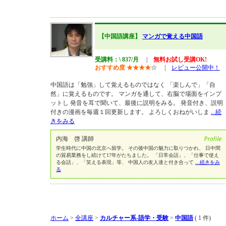
【中国語講座】
マンガで覚える中国語
受講料：\ 837/月
|
無料お試し受講OK!
おすすめ度
★
★
★
★
☆
|
レビュー公開中！
中国語は「勉強」して覚えるものではなく 「楽しんで」「自
然」に覚えるものです。 マンガを通して、右脳で場面をインプ
ットし 発音を耳で聞いて、最後に説明をみる。 発音付き、説明
付きの漫画を毎週１回更新します。 よろしくおねがいしま
...続
きをみる
内海 啓 講師
学生時代に中国の北京へ留学。 その後中国の魅力に取りつかれ、 日中間
の貿易業務をし続けて17年がたちました。 「日常会話」、「仕事で使え
る会話」、「笑える表現」等、 中国人の友人達と付き合って
...続きをみ
る
ホーム
>
全講座
>
カルチャー系-語学・受験
>
中国語
( 1 件)