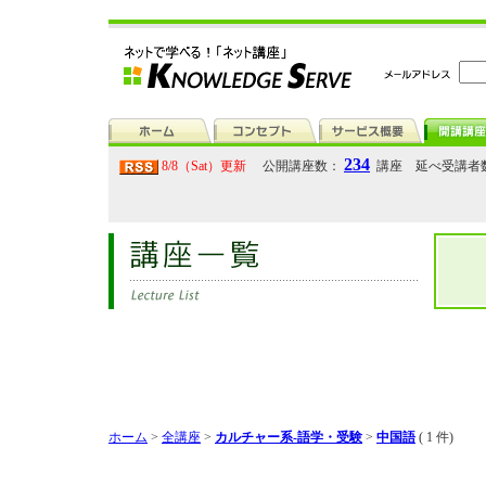
234
8/8（Sat）更新
公開講座数：
講座 延べ受講者
ホーム
>
全講座
>
カルチャー系-語学・受験
>
中国語
( 1 件)