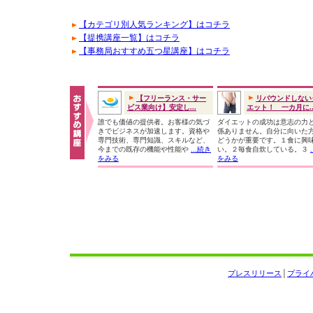
【カテゴリ別人気ランキング】はコチラ
【提携講座一覧】はコチラ
【事務局おすすめ五つ星講座】はコチラ
【フリーランス・サー
リバウンドしない
ビス業向け】安定し...
エット！ 一カ月に..
誰でも価値の提供者。お客様の気づ
ダイエットの成功は意志の力
きでビジネスが加速します。資格や
係ありません。自分に向いた
専門技術、専門知識、スキルなど、
どうかが重要です。１食に興
今までの既存の機能や性能や
...続き
い。２毎食自炊している。３
をみる
をみる
プレスリリース
│
プライ