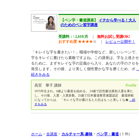
【ペン字・書道講座】
イチから学べる！大人
のためのペン習字講座
受講料：\ 2,619/月
|
無料お試し受講OK!
おすすめ度
★
★
★
★
☆
|
レビュー公開中！
「キレイな字を書きたい！」職場や学校など、新しいシーンで、
字をキレイに書けたら素敵ですよね。この講座は、字を上達させ
るために、まずキレイな字の定義から入り、あなたの字のクセを
発見します。その後、より美しく個性豊かな字を磨くため、ポ
...
続きをみる
高宮 華子 講師
1975年生まれ。6歳より書道を始める。 24歳で読売書法展初入選を果た
し、その後、入選・入賞多数。25歳で日本書道教育連盟認定 書道師範
になってからは、 「キレイな字が書けると人生はもっと美しくな�
...続
きをみる
ホーム
>
全講座
>
カルチャー系-趣味
>
ペン字・書道
( 1 件)