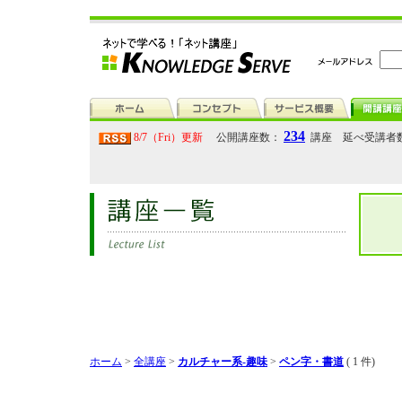
234
8/7（Fri）更新
公開講座数：
講座 延べ受講者
ホーム
>
全講座
>
カルチャー系-趣味
>
ペン字・書道
( 1 件)