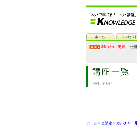
8/8（Sat）更新
公開
ホーム
>
全講座
>
カルチャー系