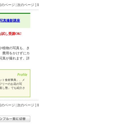
のページ | 次のページ ]
1
写真撮影講座
お試し受講OK!
や植物の写真も、き
。費用をかけずにカ
写真が撮れます。詳
。
ット食材事典」、メ
フリーのお花の写
出直し塾」でも紹介さ
のページ | 次のページ ]
1