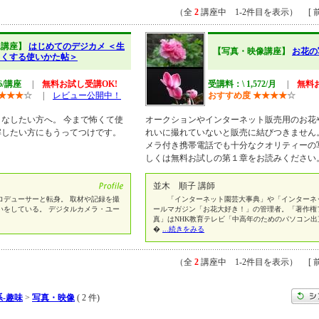
（全
2
講座中 1-2件目を表示） [ 前
像講座】
はじめてのデジカメ ＜生
【写真・映像講座】
お花の
しくする使いかた帖＞
46/講座
|
無料お試し受講OK!
受講料：\ 1,572/月
|
無料
★
★
★
☆
|
レビュー公開中！
おすすめ度
★
★
★
★
☆
なしたい方へ。 今まで怖くて使
オークションやインターネット販売用のお花
解したい方にもうってつけです。
れいに撮れていないと販売に結びつきません
メラ付き携帯電話でも十分なクオリティーの
しくは無料お試しの第１章をお読みください
並木 順子 講師
ロデューサーと転身。 取材や記録を撮
「インターネット園芸大事典」や「インターネ
いをしている。 デジタルカメラ・ユー
ールマガジン「お花大好き！」の管理者。「著作権
真」はNHK教育テレビ「中高年のためのパソコン
�
...続きをみる
（全
2
講座中 1-2件目を表示） [ 前
-趣味
>
写真・映像
( 2 件)