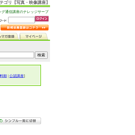
 カテゴリ【写真・映像講座】
ング通信講座のナレッジサーブ
料順
|
公認講座
]