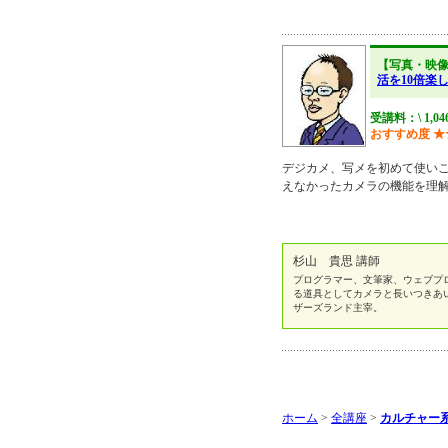
【写真・映
活を10倍楽
受講料：\ 1,0
おすすめ度
★
デジカメ、写メを初めて使いこ
えなかったカメラの機能を理
杉山 貴思 講師
プログラマー、文筆家、ウェブプ
る道具としてカメラと長いつきあ
ザーズランド主宰。
ホーム
>
全講座
>
カルチャー系