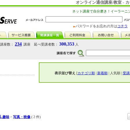
オンライン通信講座/教室 -
ネット講座で自分磨き！イーラーニ
パスワードをお忘れの方は
コチラ
234
300,353
講座数：
講座 延べ受講者数：
人
表示並び替え
[
カテゴリ順
|
新着順
| 人気順 |
受講
-趣味
>
写真・映像
( 2 件)