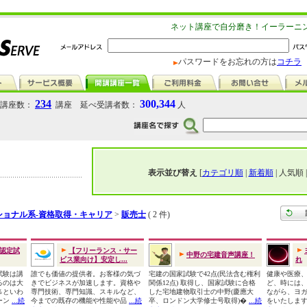
ネット講座で自分磨き！イーラーニ
パスワードをお忘れの方は
コチラ
234
300,344
講座数：
講座 延べ受講者数：
人
表示並び替え
[
カテゴリ順
|
新着順
| 人気順 
ショナル系-資格取得・キャリア
>
販売士
( 2 件)
認定試
【フリーランス・サー
中野の宅建音声講座！
ビス業向け】安定し...
れ
試験は講
誰でも価値の提供者。お客様の気づ
宅建の国家試験で42点(民法含む権利
健康や医療
るのは大
きでビジネスが加速します。資格や
関係12点) 取得し、国家試験に合格
ど、時には
％といわ
専門技術、専門知識、スキルなど、
した宅地建物取引士の中野(慶應大
ながら、ヨ
ーン
...続
今までの既存の機能や性能や品
...続
卒、ロンドン大学修士号取得)�
...続
をいたします