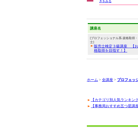
きをみる
講座名
[プロフェッショナル系-資格取得・
士]
販売士検定３級講座 【
格取得を目指す！】
ホーム
>
全講座
>
プロフェッ
【カテゴリ別人気ランキン
【事務局おすすめ五つ星講