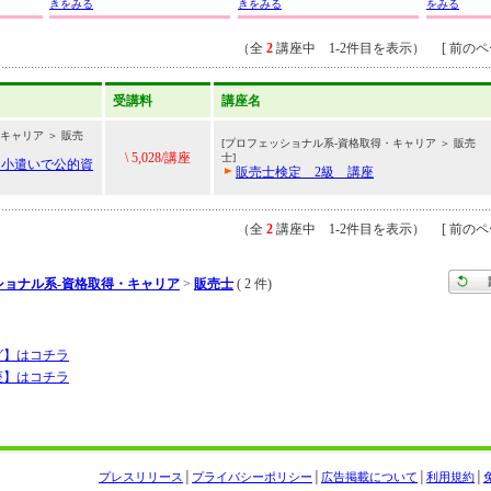
きをみる
きをみる
をみる
（全
2
講座中 1-2件目を表示） [ 前のペー
受講料
講座名
キャリア ＞ 販売
[プロフェッショナル系-資格取得・キャリア ＞ 販売
\ 5,028/講座
士]
お小遣いで公的資
販売士検定 2級 講座
（全
2
講座中 1-2件目を表示） [ 前のペー
ショナル系-資格取得・キャリア
>
販売士
( 2 件)
グ】はコチラ
座】はコチラ
プレスリリース
│
プライバシーポリシー
│
広告掲載について
│
利用規約
│