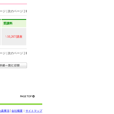
ジ | 次のページ ]
1
受講料
\ 10,267/講座
ジ | 次のページ ]
1
免責事項
│
会社概要
｜
サイトマップ