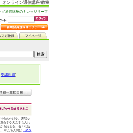
オンライン通信講座/教室
ング通信講座のナレッジサーブ
|
受講料順
]
ヨガから始まるあれこ
、社会の仕組や、裏話な
、運命学や天文学も入れ
ガから始まる、色々な話
。 私たち人間は
...続き