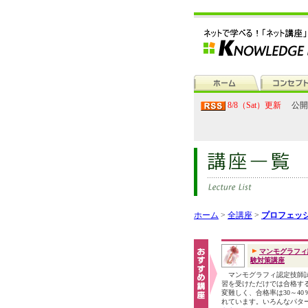
8/8（Sat）更新
公開
ホーム
>
全講座
>
プロフェッ
マンモグラフィ
験対策講座
マンモグラフィ認定技師
習を受けただけでは合格す
変難しく、合格率は30～40
れています。いろんなパタ