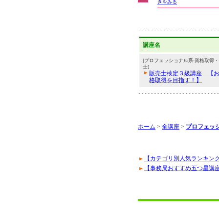
きをみる
講座名
[プロフェッショナル系-資格取得・
士]
販売士検定３級講座 【
格取得を目指す！】
ホーム
>
全講座
>
プロフェッ
【カテゴリ別人気ランキン
【事務局おすすめ五つ星講