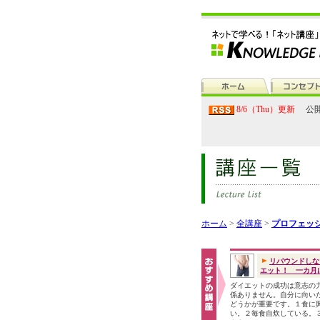
8/6（Thu）更新
公開
ホーム
>
全講座
>
プロフェッ
リバウンドしな
エット！ 一カ月に.
ダイエットの成功は意志の
係ありません。自分に向い
どうかが重要です。１食に
い。２毎食自炊している。