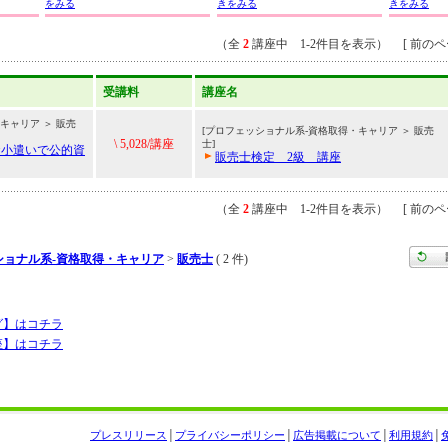
をみる
きをみる
きをみる
（全
2
講座中 1-2件目を表示） [ 前のペー
受講料
講座名
キャリア ＞ 販売
[プロフェッショナル系-資格取得・キャリア ＞ 販売
\ 5,028/講座
士]
お小遣いで公的資
販売士検定 2級 講座
（全
2
講座中 1-2件目を表示） [ 前のペー
ショナル系-資格取得・キャリア
>
販売士
( 2 件)
グ】はコチラ
座】はコチラ
プレスリリース
│
プライバシーポリシー
│
広告掲載について
│
利用規約
│