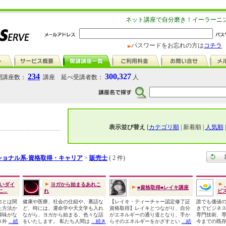
ネット講座で自分磨き！イーラーニ
パスワードをお忘れの方は
コチラ
234
300,327
講座数：
講座 延べ受講者数：
人
表示並び替え
[
カテゴリ順
| 新着順 |
人気順
ショナル系-資格取得・キャリア
>
販売士
( 2 件)
いダイ
ヨガから始まるあれこ
■資格取得■レイキ講座
..
れ
ビス
力とは関
健康や医療、社会の仕組や、裏話な
【レイキ・ティーチャー認定修了証
誰でも価値
た方法か
ど、時には、運命学や天文学も入れ
資格取得】レイキとつながり、自分
きでビジネ
興味がな
ながら、ヨガから始まる、色々な話
がエネルギーの通り道となり、手か
専門技術、
３外
...続
をいたします。 私たち人間は
...続き
らそのエネルギーをかざすとい
...続
今までの既