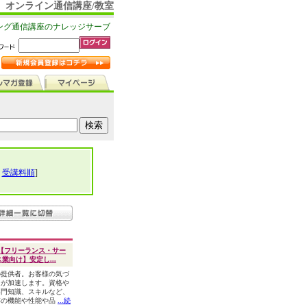
オンライン通信講座/教室
ング通信講座のナレッジサーブ
|
受講料順
]
【フリーランス・サー
業向け】安定し...
の提供者。お客様の気づ
スが加速します。資格や
専門知識、スキルなど、
存の機能や性能や品
...続