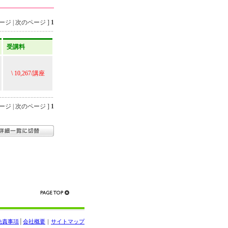
ジ | 次のページ ]
1
受講料
\ 10,267/講座
ジ | 次のページ ]
1
免責事項
│
会社概要
｜
サイトマップ