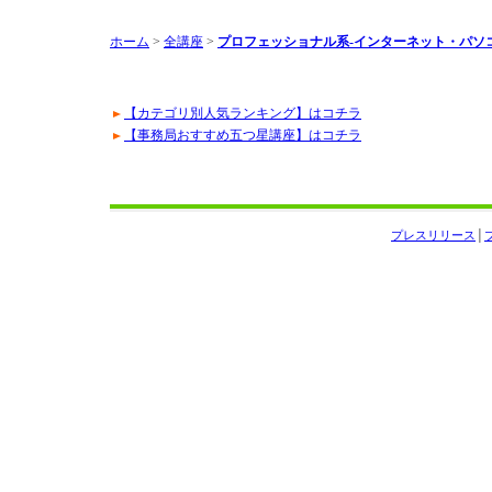
ホーム
>
全講座
>
プロフェッショナル系-インターネット・パソ
【カテゴリ別人気ランキング】はコチラ
【事務局おすすめ五つ星講座】はコチラ
プレスリリース
│