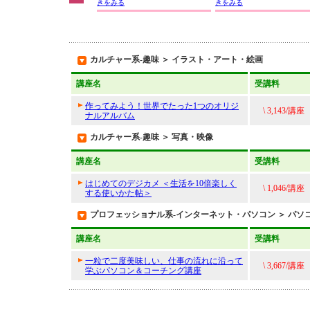
きをみる
きをみる
カルチャー系-趣味 ＞ イラスト・アート・絵画
講座名
受講料
作ってみよう！世界でたった1つのオリジ
\ 3,143/講座
ナルアルバム
カルチャー系-趣味 ＞ 写真・映像
講座名
受講料
はじめてのデジカメ ＜生活を10倍楽しく
\ 1,046/講座
する使いかた帖＞
プロフェッショナル系-インターネット・パソコン ＞ パソ
講座名
受講料
一粒で二度美味しい、仕事の流れに沿って
\ 3,667/講座
学ぶパソコン＆コーチング講座