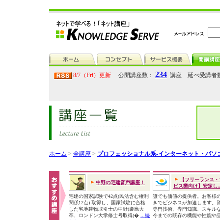
234
8/7（Fri）更新
公開講座数：
講座 延べ受講者
ホーム
>
全講座
>
プロフェッショナル系-インターネット・パソ
【フリーランス・
中野の宅建音声講座！
ビス業向け】安定し..
宅建の国家試験で42点(民法含む権利
誰でも価値の提供者。お客様
関係12点) 取得し、国家試験に合格
きでビジネスが加速します。
した宅地建物取引士の中野(慶應大
専門技術、専門知識、スキル
卒、ロンドン大学修士号取得)�
...続
今までの既存の機能や性能や