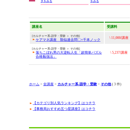
きをみる
をみる
講座名
受講料
[カルチャー系-語学・受験 ＞ その他]
\ 11,000/講座
ケアマネ講座 類似過去問〇×千本ノック
[カルチャー系-語学・受験 ＞ その他]
落ちこぼれ男の大逆転人生「超簡単パズル
\ 5,237/講座
合格勉強法」
ホーム
>
全講座
>
カルチャー系-語学・受験
>
その他
( 3 件)
【カテゴリ別人気ランキング】はコチラ
【事務局おすすめ五つ星講座】はコチラ