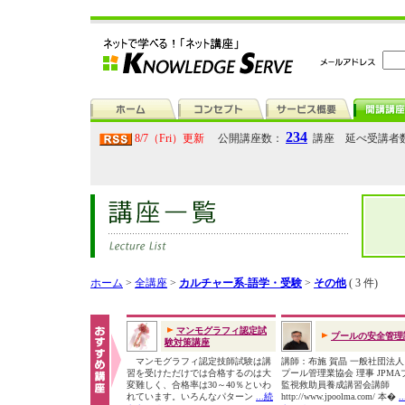
234
8/7（Fri）更新
公開講座数：
講座 延べ受講者
ホーム
>
全講座
>
カルチャー系-語学・受験
>
その他
( 3 件)
マンモグラフィ認定試
プールの安全管理
験対策講座
マンモグラフィ認定技師試験は講
講師：布施 賀晶 一般社団法
習を受けただけでは合格するのは大
プール管理業協会 理事 JPMA
変難しく、合格率は30～40％といわ
監視救助員養成講習会講師
れています。いろんなパターン
...続
http://www.jpoolma.com/ 本�
.