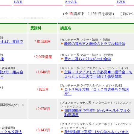
をみる
きをみる
をみる
（全
15
講座中 1-15件目を表示） [ 前のペー
受講料
講座名
続]
[カルチャー系-マネー・法律 ＞ 法律]
かれば、笑顔で
\ 815/講座
離婚の進め方と離婚のトラブル解決法
律]
[カルチャー系-マネー・法律 ＞ その他]
\ 2,095/講座
法律
豊かに暮らす21世紀のお金学
・資産運用]
[カルチャー系-ライフスタイル ＞ セカンドライフ]
選び方・組み合
\ 1,048/月
主婦・リタイアした方必見◆一攫千金・ち
で～
ょっとした工夫で一儲け！発明教室
[カルチャー系-ライフスタイル ＞ 占い・風水]
Ｘ]
\ 825/月
ロト７完全攻略（ロト７当選番号予想講
座）
[プロフェッショナル系-インターネット・パソコン ＞
（国家資格など） ＞
ネットビジネス]
\ 2,970/月
10時間動画で完璧!! 1から学べるヤフオク
動画講座
[プロフェッショナル系-インターネット・パソコン ＞
・資産運用]
ネットオークション]
\ 3,143/月
サイクル投資法
5時間動画で完璧!! 1から学べるモバオク