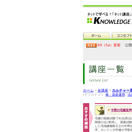
8/8（Sat）更新
公開
ホーム
>
全講座
>
カルチャー
[サブカテゴリ:
株・資産運用
/
法
中野の宅建音声
宅建の国家試験で42点(民
関係12点) 取得し、国家試
した宅地建物取引士の中野(
卒、ロンドン大学修士号取