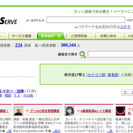
ネット講座で自分磨き！イーラーニ
パスワードをお忘れの方は
コチラ
234
300,344
講座数：
講座 延べ受講者数：
人
表示並び替え
[
カテゴリ順
|
新着順
| 人気順 
系-マネー・法律
( 15 件)
律
/
相続
/
ＦＸ
/
その他
/ ]
講座！
プールの安全管理講座
■資格取得■レイキ講座
れ
法含む権利
講師：布施 賀晶 一般社団法人日本
【レイキ・ティーチャー認定修了証
健康や医療
験に合格
プール管理業協会 理事 JPMAプール
資格取得】レイキとつながり、自分
ど、時には
慶應大
監視救助員養成講習会講師
がエネルギーの通り道となり、手か
ながら、ヨ
得)�
...続
http://www.jpoolma.com/ 本�
...続き
らそのエネルギーをかざすとい
...続
をいたします