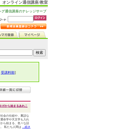
オンライン通信講座/教室
ング通信講座のナレッジサーブ
|
受講料順
]
ヨガから始まるあれこ
、社会の仕組や、裏話な
、運命学や天文学も入れ
ガから始まる、色々な話
。 私たち人間は
...続き