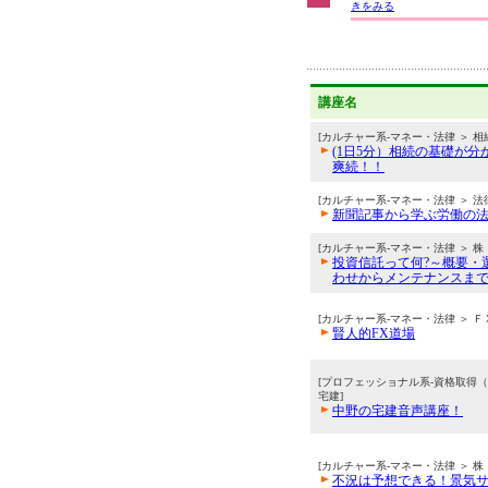
きをみる
講座名
[カルチャー系-マネー・法律 ＞ 相
(1日5分）相続の基礎が分
爽続！！
[カルチャー系-マネー・法律 ＞ 法
新聞記事から学ぶ労働の
[カルチャー系-マネー・法律 ＞ 株
投資信託って何?～概要・
わせからメンテナンスま
[カルチャー系-マネー・法律 ＞ Ｆ
賢人的FX道場
[プロフェッショナル系-資格取得
宅建]
中野の宅建音声講座！
[カルチャー系-マネー・法律 ＞ 株
不況は予想できる！景気