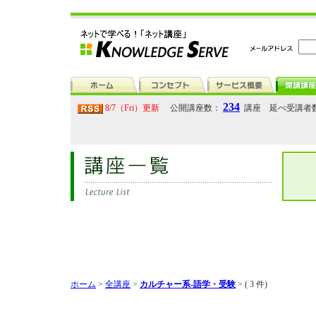
234
8/7（Fri）更新
公開講座数：
講座 延べ受講者
ホーム
>
全講座
>
カルチャー系-語学・受験
>
( 3 件)