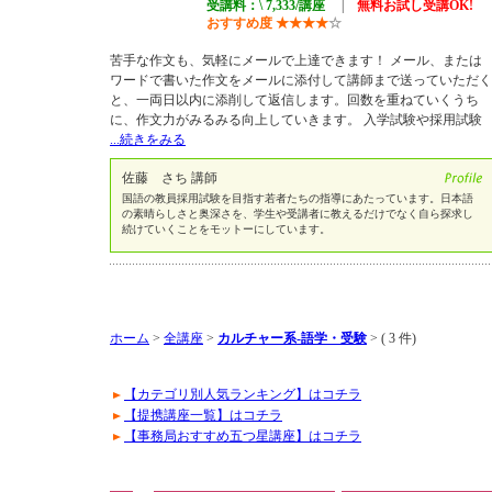
受講料：\ 7,333/講座
|
無料お試し受講OK!
おすすめ度
★
★
★
★
☆
苦手な作文も、気軽にメールで上達できます！ メール、または
ワードで書いた作文をメールに添付して講師まで送っていただく
と、一両日以内に添削して返信します。回数を重ねていくうち
に、作文力がみるみる向上していきます。 入学試験や採用試験
...続きをみる
佐藤 さち 講師
国語の教員採用試験を目指す若者たちの指導にあたっています。日本語
の素晴らしさと奥深さを、学生や受講者に教えるだけでなく自ら探求し
続けていくことをモットーにしています。
ホーム
>
全講座
>
カルチャー系-語学・受験
>
( 3 件)
【カテゴリ別人気ランキング】はコチラ
【提携講座一覧】はコチラ
【事務局おすすめ五つ星講座】はコチラ