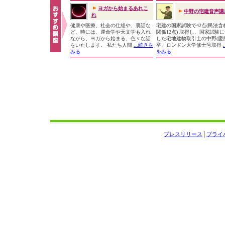
ヨガから始まるあれこ
中野の宅建音声講
れ
健康や医療、社会の仕組や、裏話な
宅建の国家試験で42点(民法含
ど、時には、運命学や天文学も入れ
関係12点) 取得し、国家試験
ながら、ヨガから始まる、色々な話
した宅地建物取引士の中野(慶
をいたします。 私たち人間
...続きを
卒、ロンドン大学修士号取得
みる
をみる
プレスリリース
│
プライ