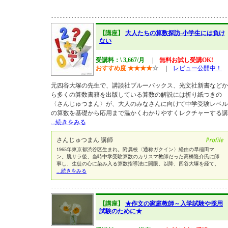
【講座】
大人たちの算数探訪-小学生には負け
ない
受講料：\ 3,667/月
|
無料お試し受講OK!
おすすめ度
★
★
★
★
☆
|
レビュー公開中！
元四谷大塚の先生で、講談社ブルーバックス、光文社新書などか
ら多くの算数書籍を出版している算数の解説には折り紙つきの
〈さんじゅつまん〉が、大人のみなさんに向けて中学受験レベル
の算数を基礎から応用まで温かくわかりやすくレクチャーする講
...続きをみる
さんじゅつまん 講師
1965年東京都渋谷区生まれ。附属校〈通称ガクイン〉経由の早稲田マ
ン。脱サラ後、当時中学受験算数のカリスマ教師だった高橋隆介氏に師
事し、生徒の心に染み入る算数指導法に開眼。以降、四谷大塚を経て、
...続きをみる
【講座】
★作文の家庭教師～入学試験や採用
試験のために★