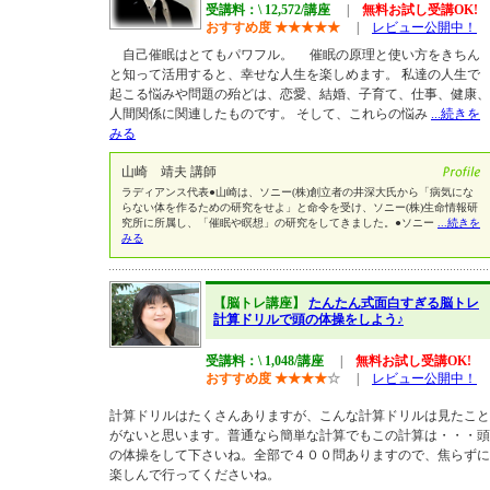
受講料：\ 12,572/講座
|
無料お試し受講OK!
おすすめ度
★
★
★
★
★
|
レビュー公開中！
自己催眠はとてもパワフル。 催眠の原理と使い方をきちん
と知って活用すると、幸せな人生を楽しめます。 私達の人生で
起こる悩みや問題の殆どは、恋愛、結婚、子育て、仕事、健康、
人間関係に関連したものです。 そして、これらの悩み
...続きを
みる
山崎 靖夫 講師
ラディアンス代表●山崎は、ソニー(株)創立者の井深大氏から「病気にな
らない体を作るための研究をせよ」と命令を受け、ソニー(株)生命情報研
究所に所属し、「催眠や瞑想」の研究をしてきました。●ソニー
...続きを
みる
【脳トレ講座】
たんたん式面白すぎる脳トレ
計算ドリルで頭の体操をしよう♪
受講料：\ 1,048/講座
|
無料お試し受講OK!
おすすめ度
★
★
★
★
☆
|
レビュー公開中！
計算ドリルはたくさんありますが、こんな計算ドリルは見たこと
がないと思います。普通なら簡単な計算でもこの計算は・・・頭
の体操をして下さいね。全部で４００問ありますので、焦らずに
楽しんで行ってくださいね。