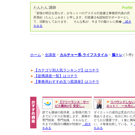
たんたん 講師
「皆様の明日を照らす」がモットーのアステル行政書士事務所代表の丹
所美紀（たんしょみき）と申します。行政書士&認知症サポーターとし
て、活動をしております。 そんな私が、今までの脳トレに飽�
...続き
をみる
ホーム
>
全講座
>
カルチャー系-ライフスタイル
>
脳トレ
( 5 件)
【カテゴリ別人気ランキング】はコチラ
【提携講座一覧】はコチラ
【事務局おすすめ五つ星講座】はコチラ
【フリーランス・サー
リバウンドしない
ビス業向け】安定し...
エット！ 一カ月に..
誰でも価値の提供者。お客様の気づ
ダイエットの成功は意志の力
きでビジネスが加速します。資格や
係ありません。自分に向いた
専門技術、専門知識、スキルなど、
どうかが重要です。１食に興
今までの既存の機能や性能や
...続き
い。２毎食自炊している。３
をみる
をみる