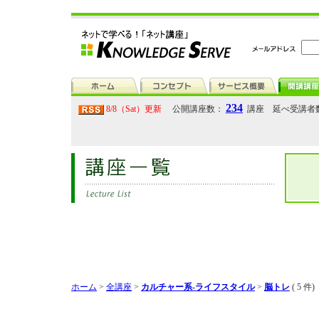
234
8/8（Sat）更新
公開講座数：
講座 延べ受講者
ホーム
>
全講座
>
カルチャー系-ライフスタイル
>
脳トレ
( 5 件)