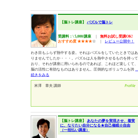
【脳トレ講座】
パズルで脳トレ
受講料：\ 5,000/講座
|
無料お試し受講OK!
おすすめ度
★
★
★
★
☆
|
レビュー公開中！
わき目もふらず熱中する姿。それはパズルをしていたときではあ
りませんでしたか・・・。パズルは人を熱中させるものを持って
おり、それが講座に用いられるのであれば、これほど楽しくて、
脳の活性に有効なものはありません。圧倒的なボリュウムを誇
...
続きをみる
米澤 章夫 講師
【脳トレ講座】
あなたの夢を実現させ、着実
に、なりたい自分になる★自己催眠☆自由
（一括払い講座）