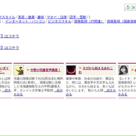
フスタイル
/
美容・健康
/
趣味
/
マネー・法律
/
語学・受験
/ ]
系：
インターネット・パソコン
/
ビジネススキル
/
資格取得（IT関連）
/
資格取得（国家資
グ】はコチラ
座】はコチラ
いダイ
ヨガから始まるあれこ
中野の宅建音声講座！
..
れ
力とは関
宅建の国家試験で42点(民法含む権利
健康や医療、社会の仕組や、裏話な
【レイキ・
た方法か
関係12点) 取得し、国家試験に合格
ど、時には、運命学や天文学も入れ
資格取得】
興味がな
した宅地建物取引士の中野(慶應大
ながら、ヨガから始まる、色々な話
がエネルギ
３
...続き
卒、ロンドン大学修士号取得
...続き
をいたします。 私たち人間
...続きを
らそのエネ
をみる
みる
をみる