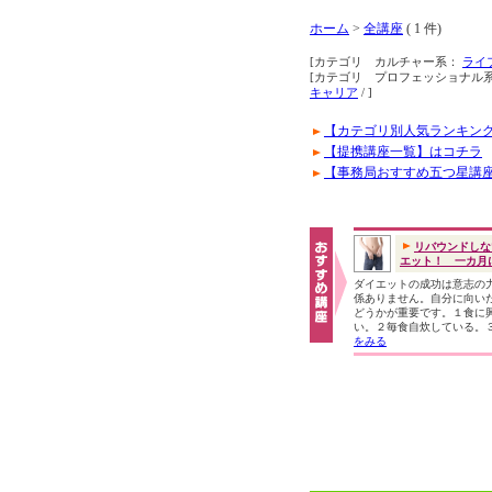
ホーム
>
全講座
( 1 件)
[カテゴリ カルチャー系：
ライ
[カテゴリ プロフェッショナル
キャリア
/ ]
【カテゴリ別人気ランキン
【提携講座一覧】はコチラ
【事務局おすすめ五つ星講
リバウンドしな
エット！ 一カ月に.
ダイエットの成功は意志の
係ありません。自分に向い
どうかが重要です。１食に
い。２毎食自炊している。
をみる