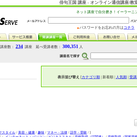
俳句王国 講座 - オンライン通信講座/教室
ネット講座で自分磨き！イーラーニ
パスワードをお忘れの方は
コチラ
234
300,351
講座数：
講座 延べ受講者数：
人
表示並び替え
[
カテゴリ順
| 新着順 |
人気順
|
受講
フスタイル
/
美容・健康
/
趣味
/
マネー・法律
/
語学・受験
/ ]
系：
インターネット・パソコン
/
ビジネススキル
/
資格取得（IT関連）
/
資格取得（国家資