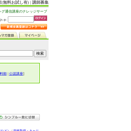
(無料お試し有) | 講師募集
ング通信講座のナレッジサーブ
料順
|
公認講座
]
格など）
/
資格取得・キャリ