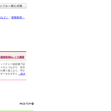
格など）
/
資格取得・
■資格取得■レイキ講座
ティーチャー認定修了証
レイキとつながり、自分
ーの通り道となり、手か
ルギーをかざすと
...続き