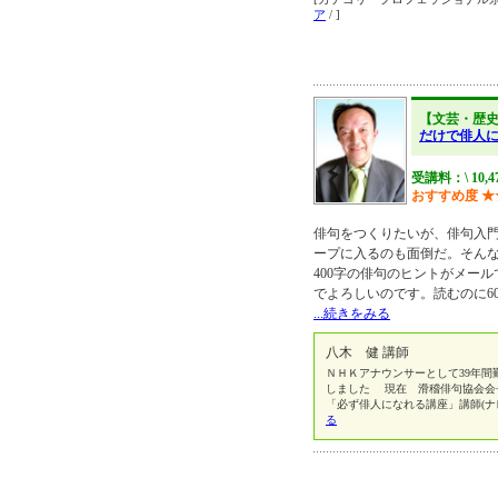
ア
/ ]
【文芸・歴
だけで俳人
受講料：\ 10,4
おすすめ度
★
俳句をつくりたいが、俳句入
ープに入るのも面倒だ。そん
400字の俳句のヒントがメー
でよろしいのです。読むのに6
...続きをみる
八木 健 講師
ＮＨＫアナウンサーとして39年間
しました 現在 滑稽俳句協会会
「必ず俳人になれる講座」講師(
る