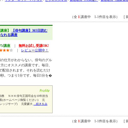
（全
1
講座中 1-1件目を表示） [ 前
史講座】
【俳句講座】365日読む
になれる講座
75/講座
|
無料お試し受講OK!
★
★
★
☆
|
レビュー公開中！
門の仕方がわからない。俳句のグル
な方にオススメの講座です。毎日、
ルで配信されます。それを読むだけ
0秒。つまり1分です。毎日1分を�
勤務 ＮＨＫ俳句王国司会を10年担当
長(ホームページ御覧ください) 元
ナレッジサーブ) 元愛媛大
...続きをみ
（全
1
講座中 1-1件目を表示） [ 前