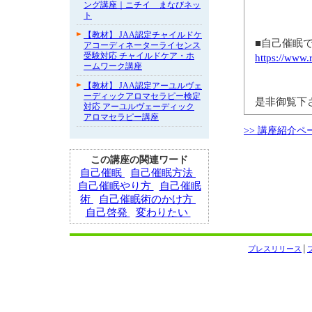
ング講座｜ニチイ まなびネッ
ト
【教材】 JAA認定チャイルドケ
■自己催眠
アコーディネーターライセンス
受験対応 チャイルドケア・ホ
https://www
ームワーク講座
【教材】 JAA認定アーユルヴェ
ーディックアロマセラピー検定
是非御覧下
対応 アーユルヴェーディック
アロマセラピー講座
>> 講座紹介ペ
この講座の関連ワード
自己催眠
自己催眠方法
自己催眠やり方
自己催眠
術
自己催眠術のかけ方
自己啓発
変わりたい
プレスリリース
│