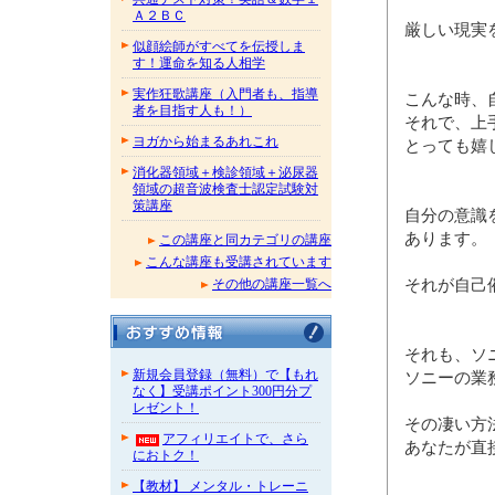
Ａ２ＢＣ
厳しい現実
似顔絵師がすべてを伝授しま
す！運命を知る人相学
実作狂歌講座（入門者も、指導
こんな時、
者を目指す人も！）
それで、上
ヨガから始まるあれこれ
とっても嬉
消化器領域＋検診領域＋泌尿器
領域の超音波検査士認定試験対
策講座
自分の意識
あります。
この講座と同カテゴリの講座
こんな講座も受講されています
それが自己
その他の講座一覧へ
それも、ソ
新規会員登録（無料）で【もれ
ソニーの業
なく】受講ポイント300円分プ
レゼント！
その凄い方
アフィリエイトで、さら
あなたが直
におトク！
【教材】 メンタル・トレーニ