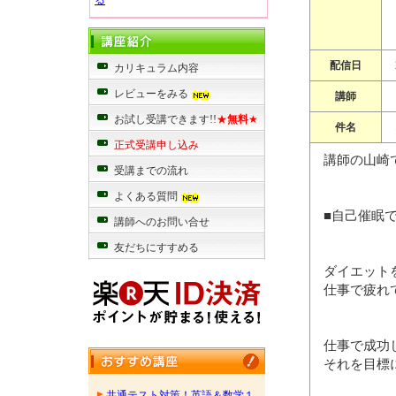
る
配信日
カリキュラム内容
レビューをみる
講師
お試し受講できます!!
★
無料
★
件名
正式受講申し込み
講師の山崎
受講までの流れ
よくある質問
■自己催眠
講師へのお問い合せ
友だちにすすめる
ダイエット
仕事で疲れ
仕事で成功
それを目標
共通テスト対策！英語＆数学１