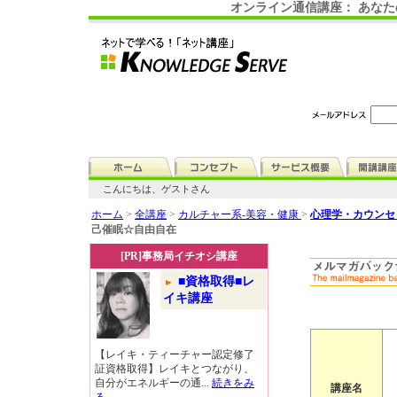
オンライン通信講座： あな
こんにちは、ゲストさん
ホーム
>
全講座
>
カルチャー系-美容・健康
>
心理学・カウンセ
己催眠☆自由自在
[PR]事務局イチオシ講座
■資格取得■レ
イキ講座
【レイキ・ティーチャー認定修了
証資格取得】レイキとつながり、
自分がエネルギーの通...
続きをみ
講座名