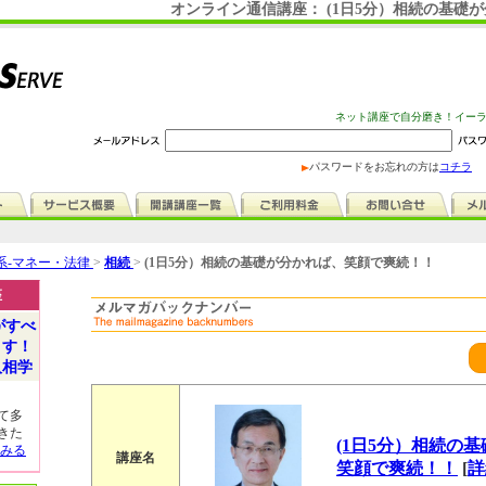
オンライン通信講座： (1日5分）相続の基礎
ネット講座で自分磨き！イー
パスワードをお忘れの方は
コチラ
系-マネー・法律
>
相続
>
(1日5分）相続の基礎が分かれば、笑顔で爽続！！
座
がすべ
ます！
人相学
て多
きた
(1日5分）相続の
みる
講座名
笑顔で爽続！！
[
詳