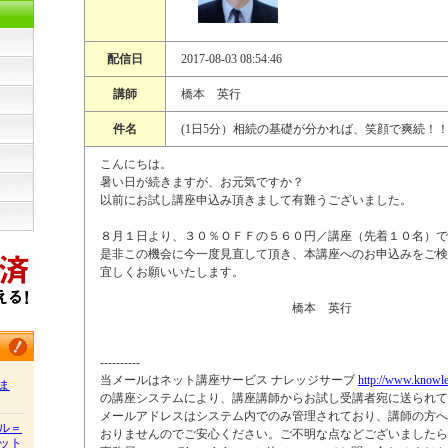
配信日
2017-08-03 08:54:46
講師
橋本 英行
件名
(1日5分）相続の基礎が分かれば、笑顔で爽続！
こんにちは。
暑い日が続きますが、お元気ですか？
以前にお試し講座申込み頂きまして有難うございました。
８月１日より、３０％ＯＦＦの５６０円／講座（先着１０名）で
是非この機会に今一度見直して頂き、本講座へのお申込みをご検
宜しくお願いいたします。
橋本 英行
----------
当メールはネット講座サービス ナレッジサーブ
http://www.knowle
ま
の講座システムにより、講座講師からお試し受講者宛に送られて
メールアドレスはシステム内でのみ管理されており、講師の方へ
ル＝
おりませんのでご安心ください。ご不明な点などございましたら
ット