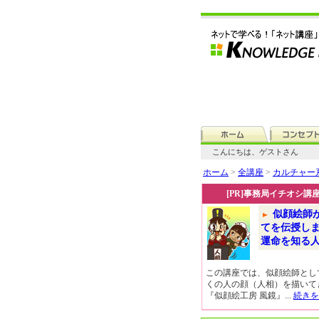
こんにちは、ゲストさん
ホーム
>
全講座
>
カルチャー
[PR]事務局イチオシ講
似顔絵師
てを伝授し
運命を知る
この講座では、似顔絵師とし
くの人の顔（人相）を描いて
『似顔絵工房 風鏡』...
続きを