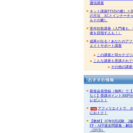
通信講座
ネット講座PTSDの癒しと
の方法 ACとインナーチ
ルドの癒し
実作狂歌講座（入門者も、
者を目指す人も！）
成果が出る！あなたのアフ
エイトサポート講座
この講座と同カテゴリ
こんな講座も受講されて
その他の講座
新規会員登録（無料）で【
なく】受講ポイント300円
レゼント！
アフィリエイトで、
におトク！
【教材】 07年9月試験 2
FP・AFP過去問題集・解説
（DVD）