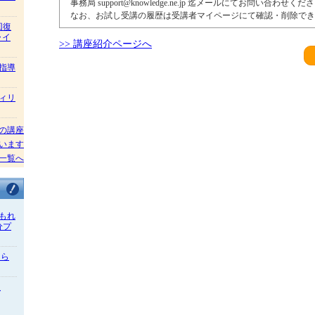
事務局 support@knowledge.ne.jp 迄メールにてお問い合わせくだ
なお、お試し受講の履歴は受講者マイページにて確認・削除でき
回復
ャイ
>> 講座紹介ページへ
指導
ィリ
の講座
います
一覧へ
もれ
分プ
さら
級