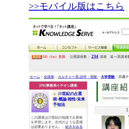
>>モバイル版はこちら
234
8/8（Sat）更新
公開講座数：
講座 延べ受講者
ホーム
>
全講座
>
カルチャー系-語学・受験
>
大学受験
>
共通テ
[PR]事務局イチオシ講座
21世紀の占星
術-概論/相性/未来
予知法
【
この講座は21世紀の知識で占星術
を学習します。古代のような霊感
は必要ありません。...
続きをみる