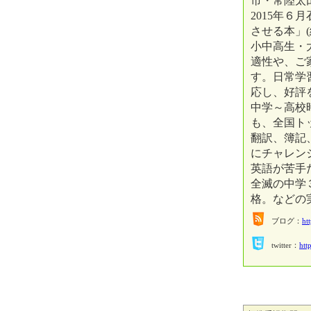
市・常陸太
2015年
させる本」
小中高生・
適性や、ご
す。日常学
応し、好評
中学～高校
も、全国ト
翻訳、簿記
にチャレン
英語が苦手
全滅の中学
格。などの
ブログ：
ht
twitter：
htt