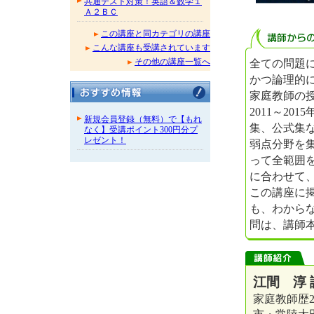
共通テスト対策！英語＆数学１
Ａ２ＢＣ
この講座と同カテゴリの講座
こんな講座も受講されています
全ての問題
その他の講座一覧へ
かつ論理的
家庭教師の
2011～2
新規会員登録（無料）で【もれ
集、公式集
なく】受講ポイント300円分プ
レゼント！
弱点分野を
って全範囲
に合わせて
この講座に
も、わから
問は、講師
江間 淳 
家庭教師歴