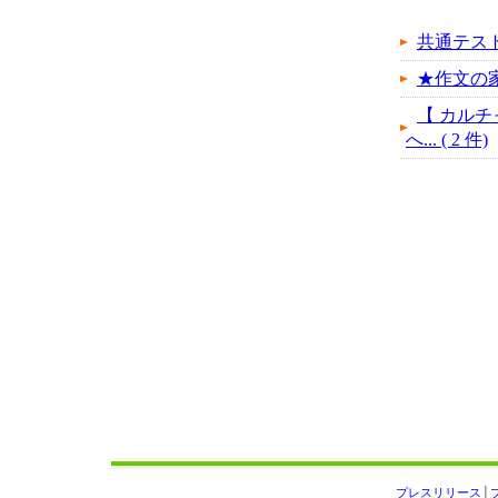
共通テス
★作文の
【 カルチ
へ... ( 2 件)
プレスリリース
│