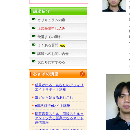
カリキュラム内容
正式受講申し込み
受講までの流れ
よくある質問
講師へのお問い合せ
友だちにすすめる
成果が出る！あなたのアフィリ
エイトサポート講座
ヨガから始まるあれこれ
■資格取得■レイキ講座
接客営業スキル＋商談スキル＝
ダントツ売る営業になるネット
通信講座