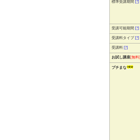
標準受講期間
[?]
受講可能期間
[?]
受講料タイプ
[?]
受講料
[?]
お試し講座
[無料
プチまな