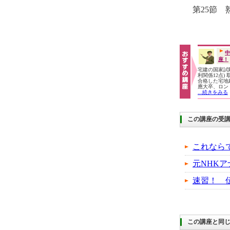
第25節
中
座！
宅建の国家試験
利関係12点)
合格した宅地
應大卒、ロン
...続きをみる
この講座の受
これなら
元NHK
速習！ 
この講座と同じ