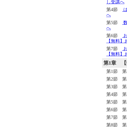
し受講へ
第4節
は
へ
第5節
数
へ
第6節
お
【無料】
第7節
お
【無料】
第1章
【
第1節 第
第2節 第
第3節 第
第4節 第
第5節 第２問
第6節 
第7節 
第8節 