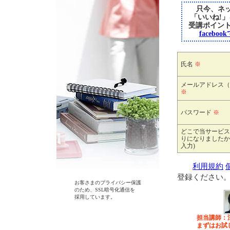
只今、ネッ
「いいね!
受講ポイン
faceb
氏名
※
メールアドレス（
※
パスワード
※
どこで当サービス
りになりましたか
入力)
利用規約
登録ください
お客さまのプライバシー保護
のため、SSL暗号化通信を
採用しています。
担当講師：
まずはお試