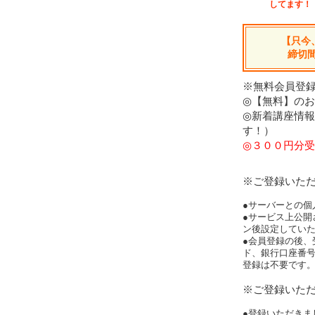
してます！
【只今
締切
※無料会員登録
◎【無料】の
◎新着講座情
す！）
◎３００円分受
※ご登録いた
●サーバーとの個
●サービス上公開
ン後設定してい
●会員登録の後、
ド、銀行口座番
登録は不要です
※ご登録いた
●登録いただきま