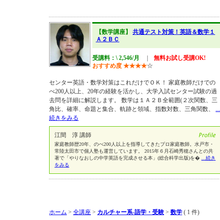
【数学講座】
共通テスト対策！英語＆数学１
Ａ２ＢＣ
受講料：\ 2,546/月
|
無料お試し受講OK!
おすすめ度
★
★
★
★
☆
センター英語・数学対策はこれだけでＯＫ！ 家庭教師だけでの
べ200人以上、20年の経験を活かし、大学入試センター試験の過
去問を詳細に解説します。 数学は１Ａ２Ｂ全範囲(２次関数、三
角比、確率、命題と集合、軌跡と領域、指数対数、三角関数、
...
続きをみる
江間 淳 講師
家庭教師歴20年、のべ200人以上を指導してきたプロ家庭教師。水戸市・
常陸太田市で個人塾も運営しています。 2015年６月石崎秀穂さんとの共
著で「やりなおしの中学英語を完成させる本」(総合科学出版)を�
...続き
をみる
ホーム
>
全講座
>
カルチャー系-語学・受験
>
数学
( 1 件)