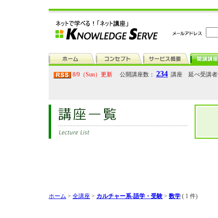
234
8/9（Sun）更新
公開講座数：
講座 延べ受講
ホーム
>
全講座
>
カルチャー系-語学・受験
>
数学
( 1 件)