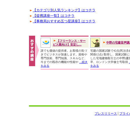
【カテゴリ別人気ランキング】はコチラ
【提携講座一覧】はコチラ
【事務局おすすめ五つ星講座】はコチラ
【フリーランス・サー
中野の宅建音声講
ビス業向け】安定し...
誰でも価値の提供者。お客様の気づ
宅建の国家試験で42点(民法含
きでビジネスが加速します。資格や
関係12点) 取得し、国家試験
専門技術、専門知識、スキルなど、
した宅地建物取引士の中野(慶
今までの既存の機能や性能や
...続き
卒、ロンドン大学修士号取得
をみる
をみる
プレスリリース
│
プライ