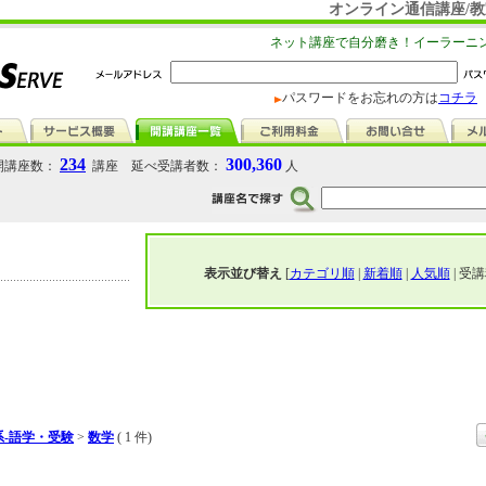
オンライン通信講座/教
ネット講座で自分磨き！イーラーニ
パスワードをお忘れの方は
コチラ
234
300,360
講座数：
講座 延べ受講者数：
人
表示並び替え
[
カテゴリ順
|
新着順
|
人気順
| 受講
-語学・受験
>
数学
( 1 件)