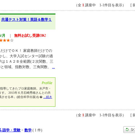
（全
1
講座中 1-1件目を表示） [ 前
】
共通テスト対策！英語＆数学１
6/月
|
無料お試し受講OK!
★
★
★
☆
だけでＯＫ！ 家庭教師だけでの
活かし、大学入試センター試験の過
学は１Ａ２Ｂ全範囲(２次関数、三
跡と領域、指数対数、三角関数、
...
上を指導してきたプロ家庭教師。水戸市・
す。 2015年６月石崎秀穂さんとの共
させる本」(総合科学出版)を�
...続き
（全
1
講座中 1-1件目を表示） [ 前
-語学・受験
>
数学
( 1 件)