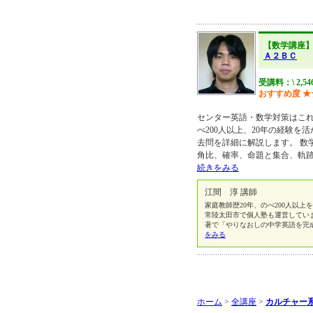
【数学講座
Ａ２ＢＣ
受講料：\ 2,54
おすすめ度
★
センター英語・数学対策はこれ
べ200人以上、20年の経験を
去問を詳細に解説します。 数
角比、確率、命題と集合、軌
続きをみる
江間 淳 講師
家庭教師歴20年、のべ200人以
常陸太田市で個人塾も運営していま
著で「やりなおしの中学英語を完成
をみる
ホーム
>
全講座
>
カルチャー系