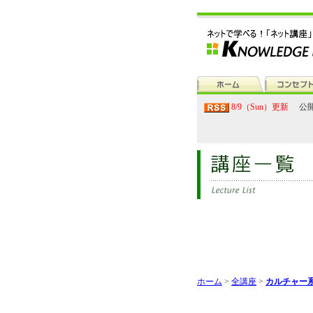
8/9（Sun）更新
公開
ホーム
>
全講座
>
カルチャー系