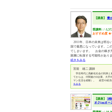
【講座】
豊
受講料：\ 1,5
おすすめ度
★
2011年、日本の未来は明る
国で最悪になっています。こ
てしまいます。 お金の稼ぎ
困層に転落する可能性がありま
続きをみる
宮前 雄二 講師
学生時代に高齢化社会の到来と雇
てからは、IT関連のSI企業、大手
マン生活を経験）。 経営や経済に
をみる
【講座】
5
オク(auオ