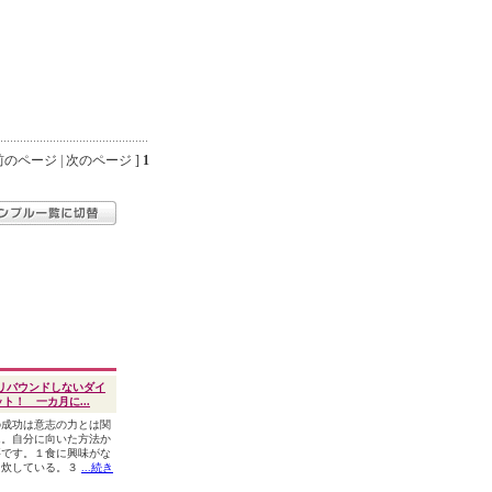
のページ | 次のページ ]
1
リバウンドしないダイ
ト！ 一カ月に...
の成功は意志の力とは関
ん。自分に向いた方法か
要です。１食に興味がな
自炊している。３
...続き