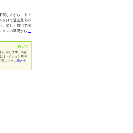
不安な方から、中上
をかけて過去最高の
た。楽しく自宅で稼
ションの基礎から
...
堀口と申します。現在
私はオークション黎明
ク(楽天オー
...続きを