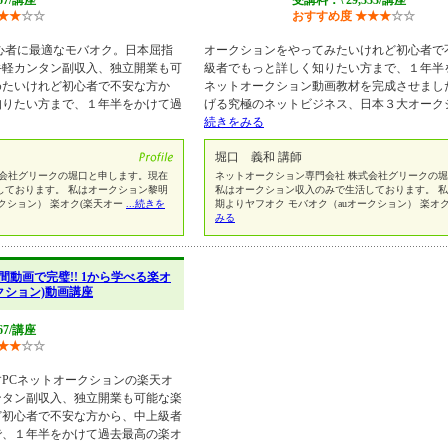
67/講座
受講料：\ 29,333/講座
★
★
☆
☆
おすすめ度
★
★
★
☆
☆
心者に最適なモバオク。日本屈指
オークションをやってみたいけれど初心者で
手軽カンタン副収入、独立開業も可
級者でもっと詳しく知りたい方まで、１年半
めたいけれど初心者で不安な方か
ネットオークション動画教材を完成させまし
知りたい方まで、１年半をかけて過
げる究極のネットビジネス、日本３大オーク
続きをみる
堀口 義和 講師
式会社グリークの堀口と申します。現在
ネットオークション専門会社 株式会社グリークの
しております。 私はオークション黎明
私はオークション収入のみで生活しております。 
クション） 楽オク(楽天オー
...続きを
期よりヤフオク モバオク（auオークション） 楽オ
みる
時間動画で完璧!! 1から学べる楽オ
クション)動画講座
67/講座
★
★
☆
☆
PCネットオークションの楽天オ
ンタン副収入、独立開業も可能な楽
ど初心者で不安な方から、中上級者
で、１年半をかけて過去最高の楽オ