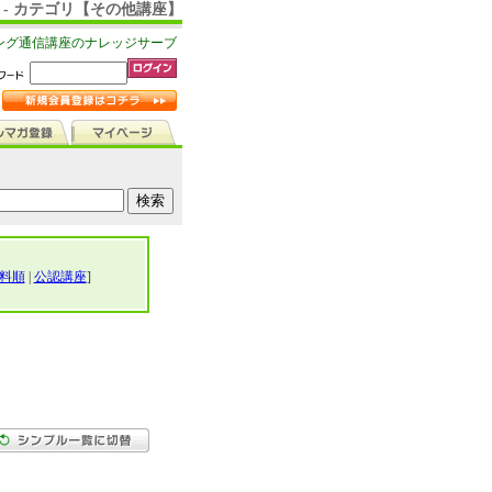
 - カテゴリ【その他講座】
ング通信講座のナレッジサーブ
料順
|
公認講座
]