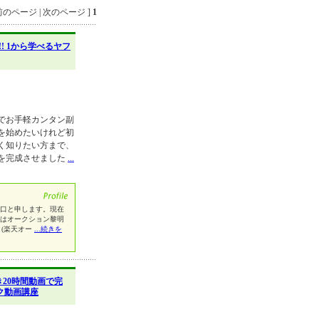
のページ | 次のページ ]
1
!! 1から学べるヤフ
家でお手軽カンタン副
を始めたいけれど初
く知りたい方まで、
を完成させました
...
堀口と申します。現在
私はオークション黎明
ク(楽天オー
...続きを
き20時間動画で完
オク動画講座