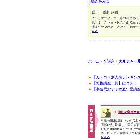
...続きをみる
堀口 義和 講師
ネットオークション専門会社 株
私はオークション収入のみで生活
期よりヤフオク モバオク（auオー
みる
ホーム
>
全講座
>
カルチャー
【カテゴリ別人気ランキン
【提携講座一覧】はコチラ
【事務局おすすめ五つ星講
中野の宅建音声
宅建の国家試験で42点(民
関係12点) 取得し、国家試
した宅地建物取引士の中野(
卒、ロンドン大学修士号取
をみる