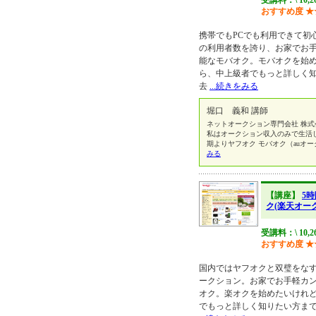
受講料：\ 10,2
おすすめ度
★
携帯でもPCでも利用できて初
の利用者数を誇り、お家でお
能なモバオク。モバオクを始
ら、中上級者でもっと詳しく
去
...続きをみる
堀口 義和 講師
ネットオークション専門会社 株
私はオークション収入のみで生活
期よりヤフオク モバオク（auオー
みる
【講座】
5
ク(楽天オー
受講料：\ 10,2
おすすめ度
★
国内ではヤフオクと双璧をなす
ークション。お家でお手軽カ
オク。楽オクを始めたいけれ
でもっと詳しく知りたい方ま