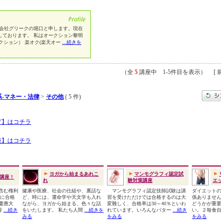
式会社グリークの堀口と申します。現在
しております。 私はオークション黎明
クション） 楽オク(楽天オー
...続きを
（全
5
講座中 1-5件目を表示） [ 前
系-マネー・法律
>
その他
( 5 件)
グ】はコチラ
座】はコチラ
ヨガから始まるあれこ
マンモグラフィ認定試
講座！
れ
験対策講座
エッ
法含む権利
健康や医療、社会の仕組や、裏話な
マンモグラフィ認定技師試験は講
ダイエット
験に合格
ど、時には、運命学や天文学も入れ
習を受けただけでは合格するのは大
係ありませ
慶應大
ながら、ヨガから始まる、色々な話
変難しく、合格率は30～40％といわ
どうかが重
得
...続き
をいたします。 私たち人間
...続きを
れています。いろんなパター
...続き
い。２毎食
みる
をみる
をみる