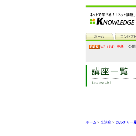
8/7（Fri）更新
公開
ホーム
>
全講座
>
カルチャー