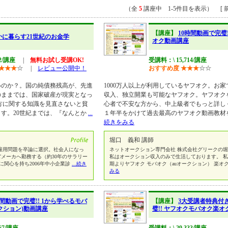
（全
5
講座中 1-5件目を表示） [ 前
【講座】
10時間動画で完璧
かに暮らす21世紀のお金学
オク動画講座
72/講座
|
無料お試し受講OK!
受講料：\ 15,714/講座
★
★
★
☆
|
レビュー公開中！
おすすめ度
★
★
★
☆
☆
いのか？。国の純債務残高が、先進
1000万人以上が利用しているヤフオク。お
のままでは、国家破産が現実となっ
収入、独立開業も可能なヤフオク。ヤフオク
方に関する知識を見直さないと貧
心者で不安な方から、中上級者でもっと詳し
す。20世紀までは、『なんとか
...
１年半をかけて過去最高のヤフオク動画教材
続きをみる
堀口 義和 講師
用問題を卒論に選択。社会人になっ
ネットオークション専門会社 株式会社グリークの
ITメーカへ勤務する（約30年のサラリー
私はオークション収入のみで生活しております。 
関心を持ち2006年中小企業診
...続き
期よりヤフオク モバオク（auオークション） 楽オ
みる
時間動画で完璧!! 1から学べるモバ
【講座】
3大受講者特典付
ークション)動画講座
璧!! ヤフオクモバオク楽