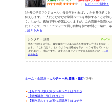
受講料：\ 2,619/月
|
無料お試し受講OK!
おすすめ度
★
★
★
★
☆
|
レビュー公開中！
1か月の学習スケジュール、毎日何をやればいいかを具体的にお
伝えします。一人だとなかなか学習ペースを維持することが難し
く、しかも、孤独で辛い作業になりますが、この講座を受講いた
だくことで、コミュニティーで同じ目標を持つ仲間と一緒に、�
...続きをみる
シンタロー 講師
世界一効率を追究し、最短最速でTOEIC600点を獲得する方法をお伝えし
ます。 「これだけ！」というような短絡的なテクニックを言っていくわ
けではなく、地味ですが、確実にスコアアップできる方法をお話し
...続
きをみる
ホーム
>
全講座
>
カルチャー系-趣味
>
旅行
( 3 件)
【カテゴリ別人気ランキング】はコチラ
【提携講座一覧】はコチラ
【事務局おすすめ五つ星講座】はコチラ