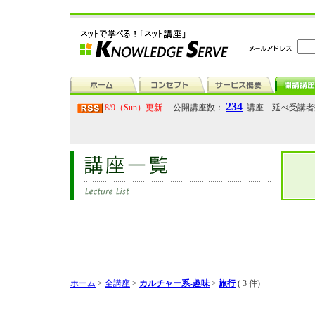
234
8/9（Sun）更新
公開講座数：
講座 延べ受講
ホーム
>
全講座
>
カルチャー系-趣味
>
旅行
( 3 件)