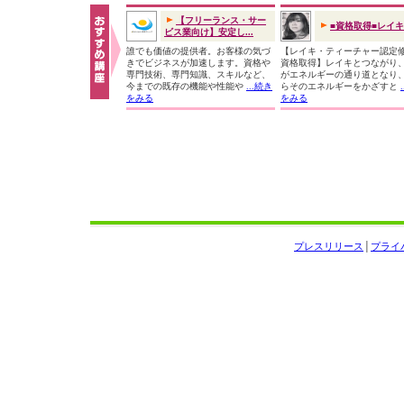
【フリーランス・サー
■資格取得■レイ
ビス業向け】安定し...
誰でも価値の提供者。お客様の気づ
【レイキ・ティーチャー認定
きでビジネスが加速します。資格や
資格取得】レイキとつながり
専門技術、専門知識、スキルなど、
がエネルギーの通り道となり
今までの既存の機能や性能や
...続き
らそのエネルギーをかざすと
をみる
をみる
プレスリリース
│
プライ