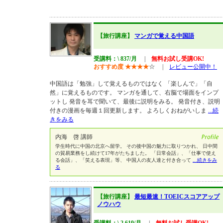
【旅行講座】
マンガで覚える中国語
受講料：\ 837/月
|
無料お試し受講OK!
おすすめ度
★
★
★
★
☆
|
レビュー公開中！
中国語は「勉強」して覚えるものではなく 「楽しんで」「自
然」に覚えるものです。 マンガを通して、右脳で場面をインプ
ットし 発音を耳で聞いて、最後に説明をみる。 発音付き、説明
付きの漫画を毎週１回更新します。 よろしくおねがいしま
...続
きをみる
内海 啓 講師
学生時代に中国の北京へ留学。 その後中国の魅力に取りつかれ、 日中間
の貿易業務をし続けて17年がたちました。 「日常会話」、「仕事で使え
る会話」、「笑える表現」等、 中国人の友人達と付き合って
...続きをみ
る
【旅行講座】
最短最速！TOEICスコアアップ
ノウハウ