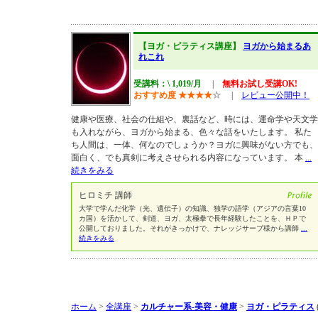
【ヨガ・ピラティス講座】
ヨガから始まるあ
れこれ
受講料：\ 1,019/月
|
無料お試し受講OK!
おすすめ度
★
★
★
★
☆
|
レビュー公開中！
健康や医療、社会の仕組や、裏話など、時には、運命学や天文学
も入れながら、ヨガから始まる、色々な話をいたします。 私た
ち人間は、一体、何なのでしょうか？ヨガに興味がない方でも、
面白く、でも真剣に考えさせられる内容になっています。 本
...
続きをみる
ヒロミチ 講師
大学で学んだ化学（光、遺伝子）の知識、独学の語学（アジアの言葉10
カ国）を活かして、剣道、ヨガ、太極拳で長年経験したことを、ＨＰで
公開しておりました。それがきっかけで、ナレッジサーブ様から講師
...
続きをみる
ホーム
>
全講座
>
カルチャー系-美容・健康
>
ヨガ・ピラティス