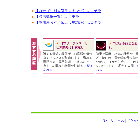
【カテゴリ別人気ランキング】はコチラ
【提携講座一覧】はコチラ
【事務局おすすめ五つ星講座】はコチラ
【フリーランス・サー
ヨガから始まるあ
ビス業向け】安定し...
れ
誰でも価値の提供者。お客様の気づ
健康や医療、社会の仕組や、
きでビジネスが加速します。資格や
ど、時には、運命学や天文学
専門技術、専門知識、スキルなど、
ながら、ヨガから始まる、色
今までの既存の機能や性能や
...続き
をいたします。 私たち人間
.
をみる
みる
プレスリリース
│
プライ