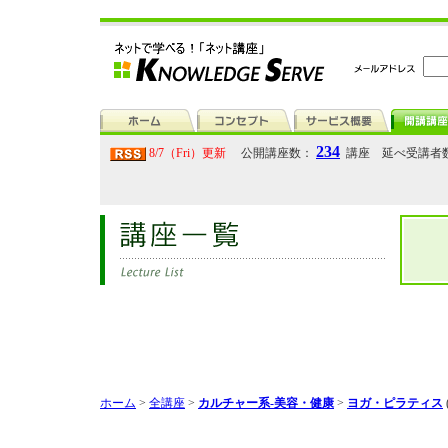
234
8/7（Fri）更新
公開講座数：
講座 延べ受講者
ホーム
>
全講座
>
カルチャー系-美容・健康
>
ヨガ・ピラティス