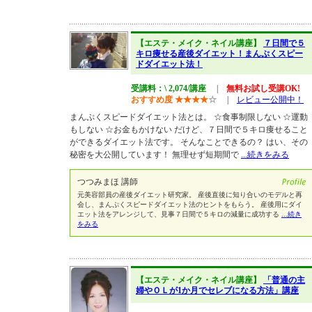
【エステ・メイク・ネイル講座】
７日間で５
キロ痩せる産後ダイエット！まんぷくスピー
ドダイエット法！
受講料：\ 2,074/講座
|
無料お試し受講OK!
おすすめ度
★
★
★
★
☆
|
レビュー公開中！
まんぷくスピードダイエット法とは。 ☆食事制限しない ☆運動
もしない ☆お金もかけない だけど、７日間で５キロ痩せること
ができるダイエット法です。 そんなことできるの？ はい、その
秘密を大公開しています！ 無理せず短期間で
...続きをみる
つつみまほ 講師
元美容部員の産後ダイエット研究家。 産後直後に知り合いのモデルと再
会し、まんぷくスピードダイエット法のヒントをもらう。 産後用にダイ
エット法をアレンジして、見事７日間で５キロの減量に成功する
...続き
をみる
【エステ・メイク・ネイル講座】
「普通の主
婦やＯＬが1か月でセレブになる方法」講座