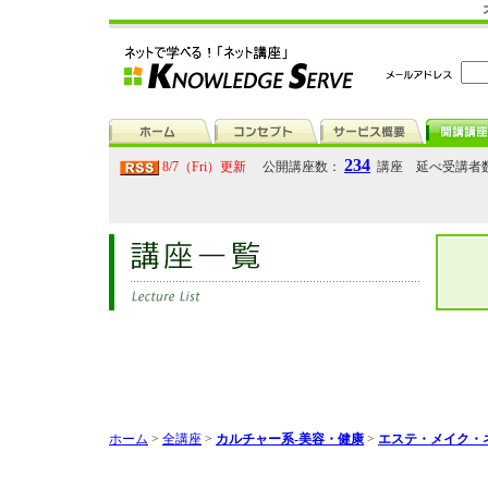
234
8/7（Fri）更新
公開講座数：
講座 延べ受講者
ホーム
>
全講座
>
カルチャー系-美容・健康
>
エステ・メイク・