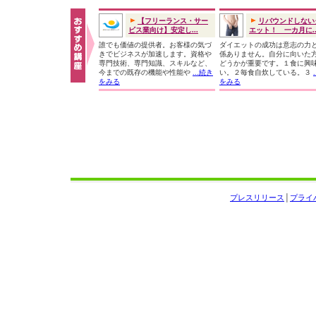
【フリーランス・サー
リバウンドしない
ビス業向け】安定し...
エット！ 一カ月に..
誰でも価値の提供者。お客様の気づ
ダイエットの成功は意志の力
きでビジネスが加速します。資格や
係ありません。自分に向いた
専門技術、専門知識、スキルなど、
どうかが重要です。１食に興
今までの既存の機能や性能や
...続き
い。２毎食自炊している。３
をみる
をみる
プレスリリース
│
プライ