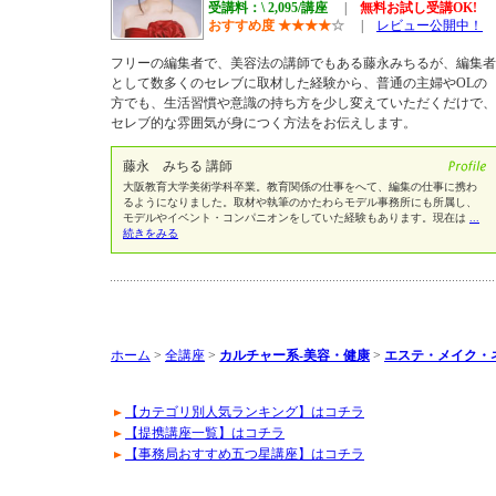
受講料：\ 2,095/講座
|
無料お試し受講OK!
おすすめ度
★
★
★
★
☆
|
レビュー公開中！
フリーの編集者で、美容法の講師でもある藤永みちるが、編集者
として数多くのセレブに取材した経験から、普通の主婦やOLの
方でも、生活習慣や意識の持ち方を少し変えていただくだけで、
セレブ的な雰囲気が身につく方法をお伝えします。
藤永 みちる 講師
大阪教育大学美術学科卒業。教育関係の仕事をへて、編集の仕事に携わ
るようになりました。取材や執筆のかたわらモデル事務所にも所属し、
モデルやイベント・コンパニオンをしていた経験もあります。現在は
...
続きをみる
ホーム
>
全講座
>
カルチャー系-美容・健康
>
エステ・メイク・
【カテゴリ別人気ランキング】はコチラ
【提携講座一覧】はコチラ
【事務局おすすめ五つ星講座】はコチラ