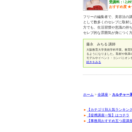
受講料：\ 2,0
おすすめ度
★
フリーの編集者で、美容法の
として数多くのセレブに取材し
方でも、生活習慣や意識の持
セレブ的な雰囲気が身につく
藤永 みちる 講師
大阪教育大学美術学科卒業。教育
るようになりました。取材や執筆
モデルやイベント・コンパニオン
続きをみる
ホーム
>
全講座
>
カルチャー系
【カテゴリ別人気ランキン
【提携講座一覧】はコチラ
【事務局おすすめ五つ星講