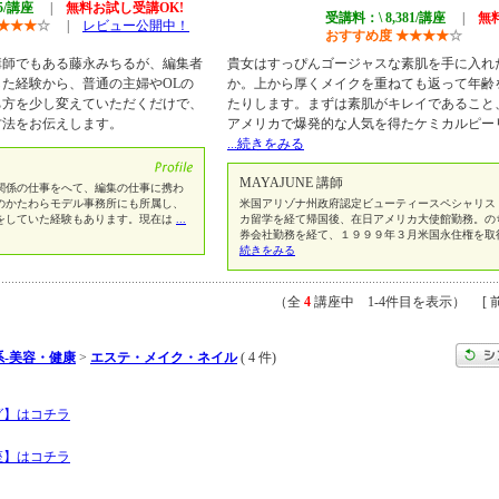
95/講座
|
無料お試し受講OK!
受講料：\ 8,381/講座
|
無
★
★
★
☆
|
レビュー公開中！
おすすめ度
★
★
★
★
☆
講師でもある藤永みちるが、編集者
貴女はすっぴんゴージャスな素肌を手に入れ
た経験から、普通の主婦やOLの
か。上から厚くメイクを重ねても返って年齢
ち方を少し変えていただくだけで、
たりします。まずは素肌がキレイであること
方法をお伝えします。
アメリカで爆発的な人気を得たケミカルピー
...続きをみる
MAYAJUNE 講師
関係の仕事をへて、編集の仕事に携わ
のかたわらモデル事務所にも所属し、
米国アリゾナ州政府認定ビューティースペシャリス
をしていた経験もあります。現在は
...
カ留学を経て帰国後、在日アメリカ大使館勤務。の
券会社勤務を経て、１９９９年３月米国永住権を取
続きをみる
（全
4
講座中 1-4件目を表示） [ 前
-美容・健康
>
エステ・メイク・ネイル
( 4 件)
グ】はコチラ
座】はコチラ