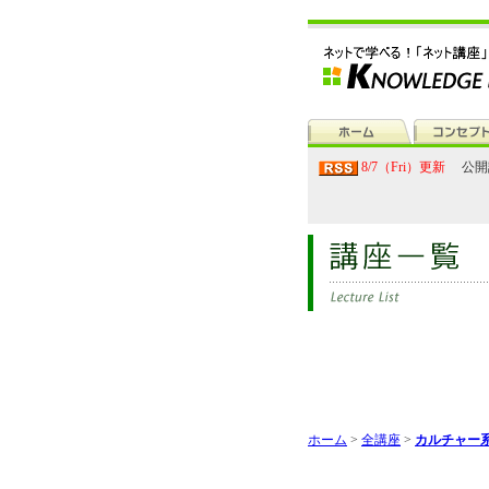
8/7（Fri）更新
公開
ホーム
>
全講座
>
カルチャー系