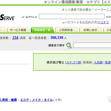
オンライン通信講座/教室 - カテゴリ【エ
ネット講座で自分磨き！イーラーニ
パスワードをお忘れの方は
コチラ
234
300,330
講座数：
講座 延べ受講者数：
人
表示並び替え
[
カテゴリ順
| 新着順 |
人気順
|
受講
-美容・健康
>
エステ・メイク・ネイル
( 4 件)