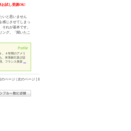
料お試し受講OK!
たいと思いません
を感じさせてしまっ
、それが基本です。
リング。「聞いたこ
ト。４年間のアメリ
ち、米系銀行及び証
得。フランス美容
...
のページ | 次のページ ]
1