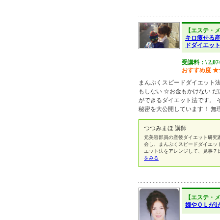
【エステ・
キロ痩せる
ドダイエッ
受講料：\ 2,0
おすすめ度
★
まんぷくスピードダイエット法
もしない ☆お金もかけない 
ができるダイエット法です。 
秘密を大公開しています！ 無
つつみまほ 講師
元美容部員の産後ダイエット研究
会し、まんぷくスピードダイエッ
エット法をアレンジして、見事７
をみる
【エステ・
婦やＯＬが1