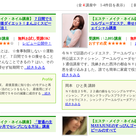
（全
4
講座中 1-4件目を表示） [ 前
メイク・ネイル講座】
７日間で５
【エステ・メイク・ネイル
産後ダイエット！まんぷくスピー
ユルヴェーダエステ、幸せ
ト法！
ェイシャル講座
74/講座
|
無料お試し受講OK!
受講料：\ 2,095/講座
|
無
★
★
★
☆
|
レビュー公開中！
おすすめ度
★
★
★
★
★
|
とは。 ☆食事制限しない ☆運動
今ＮＹで話題のインドエステ、アーユルヴェ
だけど、７日間で５キロ痩せること
州公認エスティシャン、アーユルヴェーダセ
そんなことできるの？ はい、その
ト通信講座です。洗練された西洋の都会ＮＹ
理せず短期間で
...続きをみる
恵を盛り込みました。誰でも簡単に家庭で役
続きをみる
家。 産後直後に知り合いのモデルと再
岡本 ひと美 講師
ト法のヒントをもらう。 産後用にダイ
ＮＹ在住２５年。２２歳の娘をもつシングルマザー
日間で５キロの減量に成功する
...続き
ィシャン。アメリカンドラッグレスプラクティショ
ックセラピスト。シャンティアーユルヴェーダアソ
続きをみる
【エステ・メイク・ネイル
メイク・ネイル講座】
「普通の主
MAYAJUNEのすっぴん
か月でセレブになる方法」講座
ピールのすべて