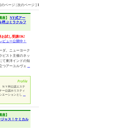
のページ | 次のページ ]
1
講座】
NY式アー
を呼ぶミラクルフ
料お試し受講OK!
レビュー公開中！
ーダ。ニューヨーク
ラピスト主催のネッ
にて東洋インドの知
立つアーユルヴェ
...
。ＮＹ州公認エステ
ナー公認ホリスティ
シエーションとし
...
講座】
ゴージャス！ケミカル