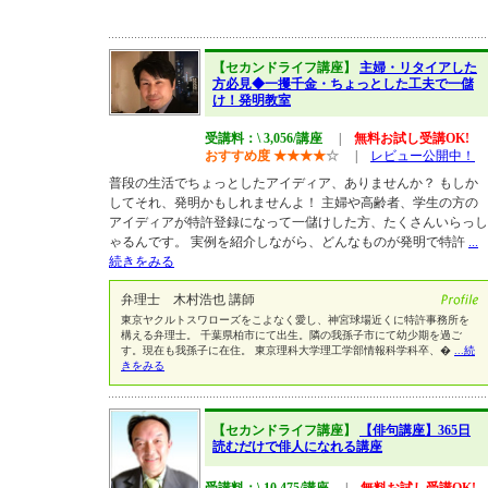
【セカンドライフ講座】
主婦・リタイアした
方必見◆一攫千金・ちょっとした工夫で一儲
け！発明教室
受講料：\ 3,056/講座
|
無料お試し受講OK!
おすすめ度
★
★
★
★
☆
|
レビュー公開中！
普段の生活でちょっとしたアイディア、ありませんか？ もしか
してそれ、発明かもしれませんよ！ 主婦や高齢者、学生の方の
アイディアが特許登録になって一儲けした方、たくさんいらっし
ゃるんです。 実例を紹介しながら、どんなものが発明で特許
...
続きをみる
弁理士 木村浩也 講師
東京ヤクルトスワローズをこよなく愛し、神宮球場近くに特許事務所を
構える弁理士。 千葉県柏市にて出生。隣の我孫子市にて幼少期を過ご
す。現在も我孫子に在住。 東京理科大学理工学部情報科学科卒、�
...続
きをみる
【セカンドライフ講座】
【俳句講座】365日
読むだけで俳人になれる講座