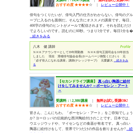
受講料：\ 10,475/講座
|
無料お試し受講OK!
おすすめ度
★
★
★
★
☆
|
レビュー公開中！
俳句をつくりたいが、俳句入門の仕方がわからない。俳句のグル
ープに入るのも面倒だ。そんな方にオススメの講座です。毎日、
400字の俳句のヒントがメールで配信されます。それを読むだけ
でよろしいのです。読むのに60秒。つまり1分です。毎日1分を�
...続きをみる
八木 健 講師
ＮＨＫアナウンサーとして39年間勤務 ＮＨＫ俳句王国司会を10年担当
しました 現在 滑稽俳句協会会長(ホームページ御覧ください) 元
「必ず俳人になれる講座」講師(ナレッジサーブ) 元愛媛大
...続きをみ
る
【セカンドライフ講座】
真っ白い陶器に絵付
けをしてみませんか? ～ポーセレン・アート
～
受講料：\ 2,300/講座
|
無料お試し受講OK!
おすすめ度
★
★
★
★
☆
|
レビュー公開中！
皆さん、こんにちわ。「ポーセレン・アート」をご存知でしょう
か? ヨーロッパの伝統的な西洋陶絵付けのことです。日本では、
ウエッジウッドや、マイセンなどの食器が有名です。 真っ白い
陶器に絵付けをして、世界で1つだけの作品を創りませんか?
...続