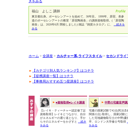
きをみる
福山 よしこ 講師
東京都出身。ポーセレンアートを始めて、30年目。 1999年、原宿、表参
道のポーセレンアートの教室「原宿陶画舎」の講師資格取得。(「原宿陶
画舎」は、2020年6月 閉校しました) 雑誌『雑貨カタログ』に、
...続きを
みる
ホーム
>
全講座
>
カルチャー系-ライフスタイル
>
セカンドライ
【カテゴリ別人気ランキング】はコチラ
【提携講座一覧】はコチラ
【事務局おすすめ五つ星講座】はコチラ
■資格取得■レイキ講座
中野の宅建音声講
【レイキ・ティーチャー認定修了証
宅建の国家試験で42点(民法含
資格取得】レイキとつながり、自分
関係12点) 取得し、国家試験
がエネルギーの通り道となり、手か
した宅地建物取引士の中野(慶
らそのエネルギーをかざすと
...続き
卒、ロンドン大学修士号取得
をみる
をみる