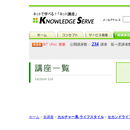
234
8/7（Fri）更新
公開講座数：
講座 延べ受講者
ホーム
>
全講座
>
カルチャー系-ライフスタイル
>
セカンドライ