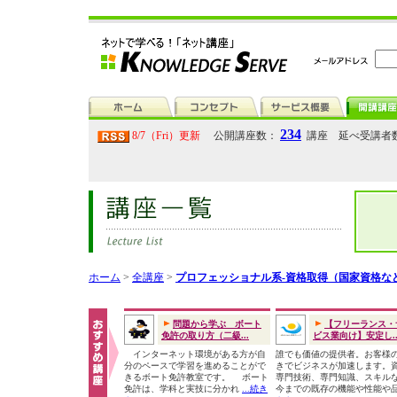
234
8/7（Fri）更新
公開講座数：
講座 延べ受講者
ホーム
>
全講座
>
プロフェッショナル系-資格取得（国家資格な
問題から学ぶ ボート
【フリーランス・
免許の取り方（二級...
ビス業向け】安定し..
インターネット環境がある方が自
誰でも価値の提供者。お客様
分のペースで学習を進めることがで
きでビジネスが加速します。
きるボート免許教室です。 ボート
専門技術、専門知識、スキル
免許は、学科と実技に分かれ
...続き
今までの既存の機能や性能や