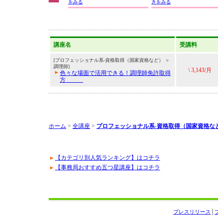
をみる
きをみる
講座名
受講料
[プロフェッショナル系-資格取得（国家資格など） ＞
調理師]
\ 3,143/月
色々な場面で活用できる！調理師免許取得
方
ホーム
>
全講座
>
プロフェッショナル系-資格取得（国家資格な
【カテゴリ別人気ランキング】はコチラ
【事務局おすすめ五つ星講座】はコチラ
プレスリリース
│