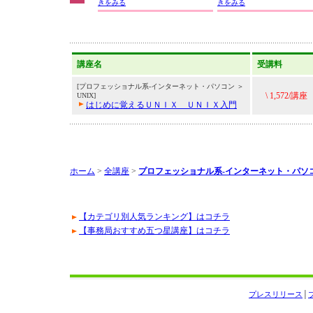
きをみる
きをみる
講座名
受講料
[プロフェッショナル系-インターネット・パソコン ＞
\ 1,572/講座
UNIX]
はじめに覚えるＵＮＩＸ ＵＮＩＸ入門
ホーム
>
全講座
>
プロフェッショナル系-インターネット・パソ
【カテゴリ別人気ランキング】はコチラ
【事務局おすすめ五つ星講座】はコチラ
プレスリリース
│