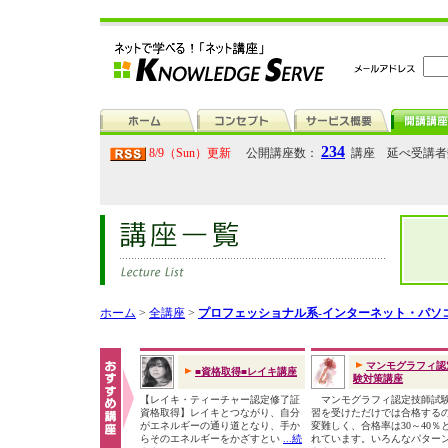
234
8/9（Sun）更新
公開講座数：
講座 延べ受講
ホーム
>
全講座
>
プロフェッショナル系-インターネット・パソ
マンモグラフィ認
■資格取得■レイキ講座
験対策講座
【レイキ・ティーチャー認定修了証
マンモグラフィ認定技師試
資格取得】レイキとつながり、自分
習を受けただけでは合格する
がエネルギーの通り道となり、手か
変難しく、合格率は30～40％
らそのエネルギーをかざすとい
...続
れています。いろんなパター