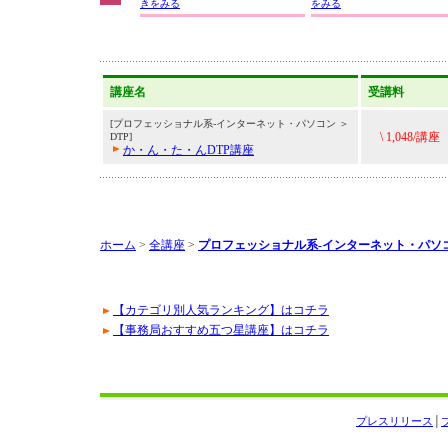
きをみる
をみる
講座名
受講料
[プロフェッショナル系-インターネット・パソコン ＞
\ 1,048/講座
DTP]
か・ん・た・んDTP講座
ホーム
>
全講座
>
プロフェッショナル系-インターネット・パソ
【カテゴリ別人気ランキング】はコチラ
【事務局おすすめ五つ星講座】はコチラ
プレスリリース
│