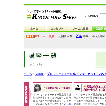
234
8/9（Sun）更新
公開講座数：
講座 延べ受講
ホーム
>
全講座
>
プロフェッショナル系-インターネット・パソ
問題から学ぶ ボ
■資格取得■レイキ講座
免許の取り方（二級..
【レイキ・ティーチャー認定修了証
インターネット環境がある
資格取得】レイキとつながり、自分
分のペースで学習を進めるこ
がエネルギーの通り道となり、手か
きるボート免許教室です。 
らそのエネルギーをかざすとい
...続
免許は、学科と実技に分かれ