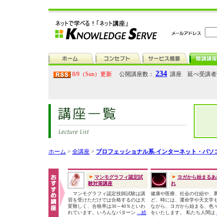
234
8/9（Sun）更新
公開講座数：
講座 延べ受講
ホーム
>
全講座
>
プロフェッショナル系-インターネット・パソ
マンモグラフィ認定試
ヨガから始まるあ
験対策講座
れ
マンモグラフィ認定技師試験は講
健康や医療、社会の仕組や、
習を受けただけでは合格するのは大
ど、時には、運命学や天文学
変難しく、合格率は30～40％といわ
ながら、ヨガから始まる、色
れています。いろんなパターン
...続
をいたします。 私たち人間は