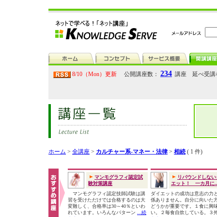
234
8/10（Mon）更新
公開講座数：
講座 延べ受講
ホーム
>
全講座
>
カルチャー系-マネー・法律
>
相続
( 1 件)
マンモグラフィ認定試
リバウンドしない
験対策講座
エット！ 一カ月に..
マンモグラフィ認定技師試験は講
ダイエットの成功は意志の力
習を受けただけでは合格するのは大
係ありません。自分に向いた
変難しく、合格率は30～40％といわ
どうかが重要です。１食に興
れています。いろんなパターン
...続
い。２毎食自炊している。３