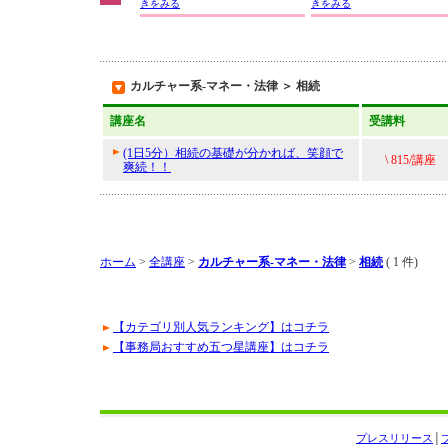
きをみる
きをみる
カルチャー系-マネー・法律 ＞ 相続
講座名
受講料
(1日5分）相続の基礎が分かれば、笑顔で
\ 815/講座
爽続！！
ホーム
>
全講座
>
カルチャー系-マネー・法律
>
相続
( 1 件)
【カテゴリ別人気ランキング】はコチラ
【事務局おすすめ五つ星講座】はコチラ
プレスリリース
│