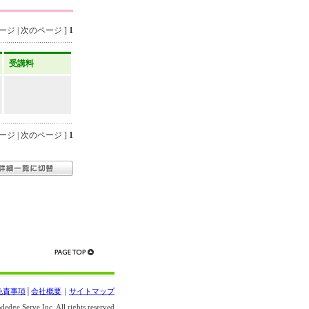
ジ | 次のページ ]
1
受講料
ジ | 次のページ ]
1
免責事項
│
会社概要
｜
サイトマップ
edge Serve Inc. All rights reserved