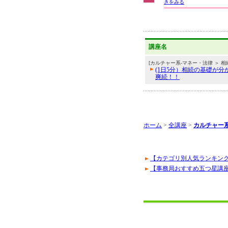
きをみる
講座名
[カルチャー系-マネー・法律 ＞ 相
(1日5分）相続の基礎が分
爽続！！
ホーム
>
全講座
>
カルチャー
【カテゴリ別人気ランキン
【事務局おすすめ五つ星講