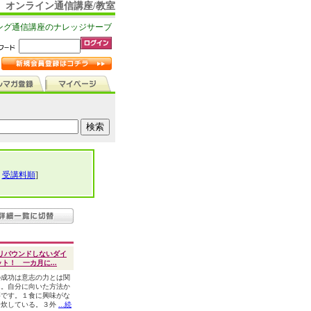
オンライン通信講座/教室
ング通信講座のナレッジサーブ
|
受講料順
]
リバウンドしないダイ
ト！ 一カ月に...
の成功は意志の力とは関
ん。自分に向いた方法か
要です。１食に興味がな
自炊している。３外
...続