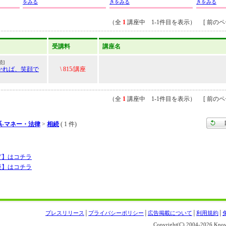
をみる
きをみる
きをみる
（全
1
講座中 1-1件目を表示） [ 前のペー
受講料
講座名
続]
かれば、笑顔で
\ 815/講座
（全
1
講座中 1-1件目を表示） [ 前のペー
系-マネー・法律
>
相続
( 1 件)
グ】はコチラ
座】はコチラ
プレスリリース
│
プライバシーポリシー
│
広告掲載について
│
利用規約
│
Copyright(C) 2004-
2026 Knowl