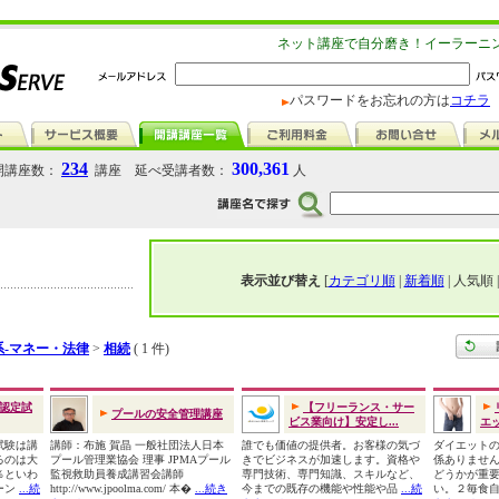
ネット講座で自分磨き！イーラーニ
パスワードをお忘れの方は
コチラ
234
300,361
講座数：
講座 延べ受講者数：
人
表示並び替え
[
カテゴリ順
|
新着順
| 人気順 
系-マネー・法律
>
相続
( 1 件)
認定試
【フリーランス・サー
プールの安全管理講座
ビス業向け】安定し...
エッ
試験は講
講師：布施 賀晶 一般社団法人日本
誰でも価値の提供者。お客様の気づ
ダイエット
るのは大
プール管理業協会 理事 JPMAプール
きでビジネスが加速します。資格や
係ありませ
％といわ
監視救助員養成講習会講師
専門技術、専門知識、スキルなど、
どうかが重
ーン
...続
http://www.jpoolma.com/ 本�
...続き
今までの既存の機能や性能や品
...続
い。２毎食