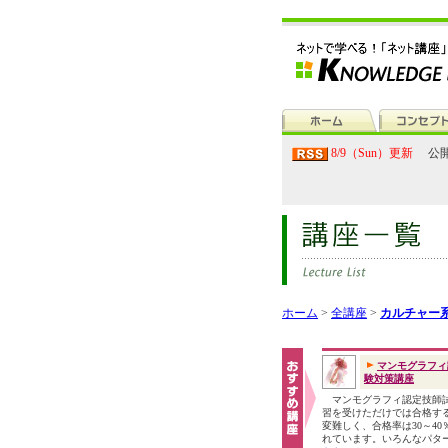
8/9（Sun）更新
公開
ホーム
>
全講座
>
カルチャー
マンモグラフィ
験対策講座
マンモグラフィ認定技師
習を受けただけでは合格す
変難しく、合格率は30～40
れています。いろんなパタ