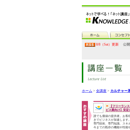
8/8（Sat）更新
公開
ホーム
>
全講座
>
カルチャー
【フリーランス
ビス業向け】安定し.
誰でも価値の提供者。お客
きでビジネスが加速します
専門技術、専門知識、スキ
今までの既存の機能や性能