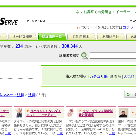
ネット講座で自分磨き！イーラーニ
パスワードをお忘れの方は
コチラ
234
300,344
講座数：
講座 延べ受講者数：
人
表示並び替え
[
カテゴリ順
| 新着順 |
人気順
系-マネー・法律
>
法律
( 5 件)
・サー
リバウンドしないダイ
マンモグラフィ認定試
..
エット！ 一カ月に...
験対策講座
様の気づ
ダイエットの成功は意志の力とは関
マンモグラフィ認定技師試験は講
講師：布施 
。資格や
係ありません。自分に向いた方法か
習を受けただけでは合格するのは大
プール管理業
ルなど、
どうかが重要です。１食に興味がな
変難しく、合格率は30～40％といわ
監視救助員
や品
...続
い。２毎食自炊している。３外
...続
れています。いろんなパターン
...続
http://www.