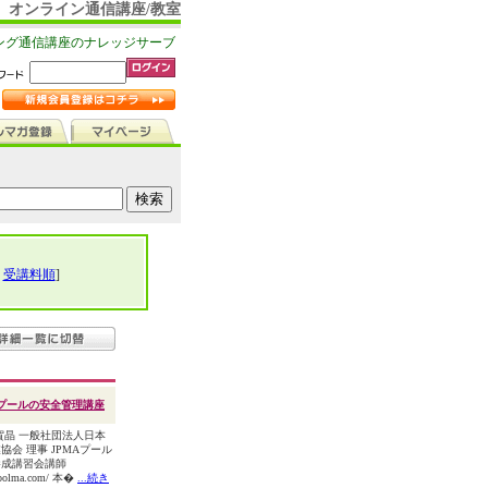
オンライン通信講座/教室
ング通信講座のナレッジサーブ
|
受講料順
]
プールの安全管理講座
賀晶 一般社団法人日本
協会 理事 JPMAプール
養成講習会講師
jpoolma.com/ 本�
...続き