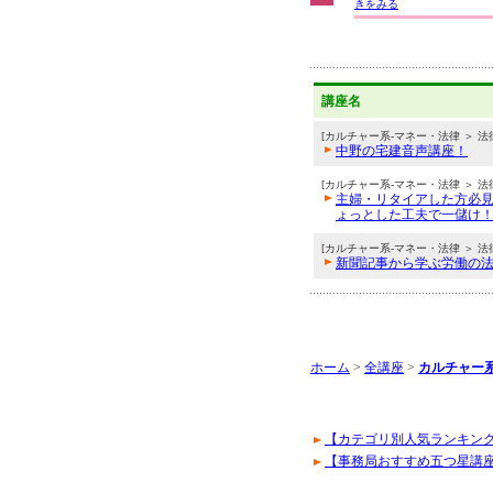
きをみる
講座名
[カルチャー系-マネー・法律 ＞ 法
中野の宅建音声講座！
[カルチャー系-マネー・法律 ＞ 法
主婦・リタイアした方必
ょっとした工夫で一儲け
[カルチャー系-マネー・法律 ＞ 法
新聞記事から学ぶ労働の
ホーム
>
全講座
>
カルチャー
【カテゴリ別人気ランキン
【事務局おすすめ五つ星講