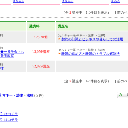
きをみる
きをみる
をみる
（全
5
講座中 1-5件目を表示） [ 前のペー
受講料
講座名
律]
[カルチャー系-マネー・法律 ＞ 法律]
\ 2,970/月
契約の知識とビジネスや暮らしでの活用
律]
[カルチャー系-マネー・法律 ＞ 法律]
見◆一攫千金・ち
\ 3,056/講座
離婚の進め方と離婚のトラブル解決法
！発明教室
律]
\ 2,095/講座
法律
（全
5
講座中 1-5件目を表示） [ 前のペー
系-マネー・法律
>
法律
( 5 件)
グ】はコチラ
座】はコチラ